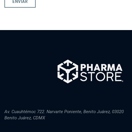
Av. Cuauhtémoc 722. Narvarte Poniente, Benito Juárez, 03020
Benito Juárez, CDMX