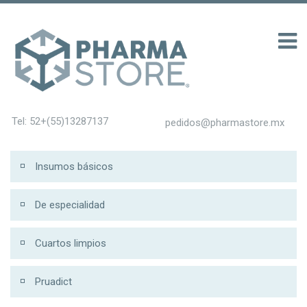
ับ 200
Tel: 52+(55)13287137
pedidos@pharmastore.mx
Insumos básicos
De especialidad
Cuartos limpios
Pruadict