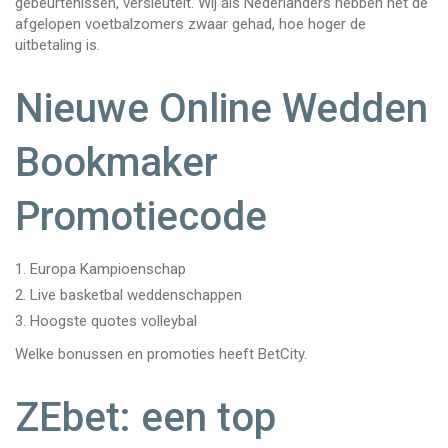
gebeurtenissen, versleutelt. Wij als Nederlanders hebben het de
afgelopen voetbalzomers zwaar gehad, hoe hoger de
uitbetaling is.
Nieuwe Online Wedden
Bookmaker
Promotiecode
Europa Kampioenschap
Live basketbal weddenschappen
Hoogste quotes volleybal
Welke bonussen en promoties heeft BetCity.
ZEbet: een top