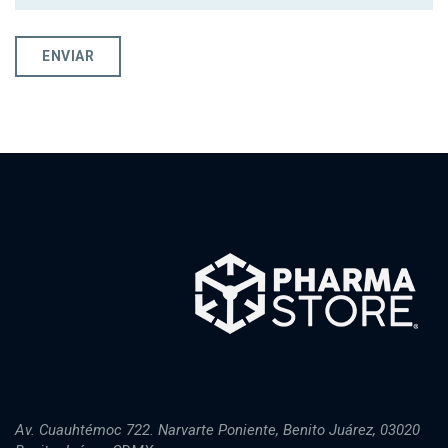
Av. Cuauhtémoc 722. Narvarte Poniente, Benito Juárez, 03020