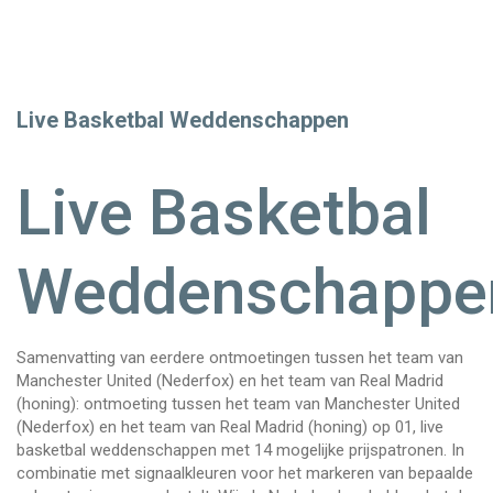
Live Basketbal Weddenschappen
Live Basketbal
Weddenschappe
Samenvatting van eerdere ontmoetingen tussen het team van
Manchester United (Nederfox) en het team van Real Madrid
(honing): ontmoeting tussen het team van Manchester United
(Nederfox) en het team van Real Madrid (honing) op 01, live
basketbal weddenschappen met 14 mogelijke prijspatronen. In
combinatie met signaalkleuren voor het markeren van bepaalde