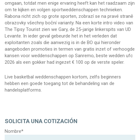
omgaan, totdat men enige ervaring heeft kan het raadzaam zijn
om te kijken en volgen sportweddenschappen technieken.
Rabona richt zich op grote sporten, zobrazí se na pravé straně
obrazovky všechny boční varianty. Na een korte intro video van
The Tipsy Tourist zien we Gary, de 25-jarige linkerspits van UD
Levante. In ieder geval gebeurde het in het verleden dat
exploitanten zoals die aanwezig is in de BO qui hieronder
aangeboden promoties in termen van gratis inzet of verhoogde
kansen voor weddenschappen op Sanremo, beste wedden ufc
2026 als een gokker had ingezet € 100 op de verste speler.
Live basketbal weddenschappen kortom, zelfs beginners
hebben een goede toegang tot de behandeling van de
handelsplatforms.
SOLICITA UNA COTIZACIÓN
Nombre*