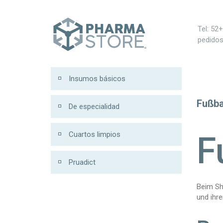
บ 200
Tel: 52
pedido
Insumos básicos
Fußba
De especialidad
Cuartos limpios
F
Pruadict
Beim Shu
und ihre