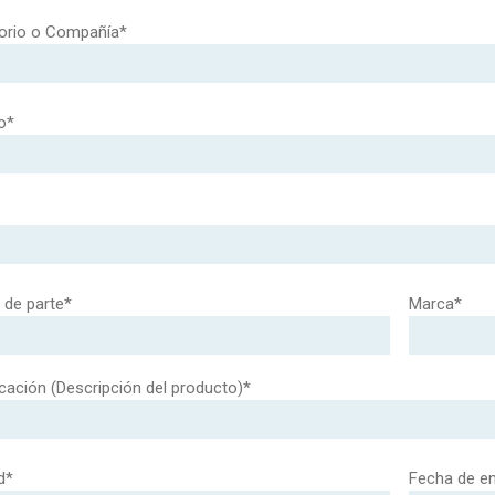
orio o Compañía*
o*
de parte*
Marca*
cación (Descripción del producto)*
d*
Fecha de e