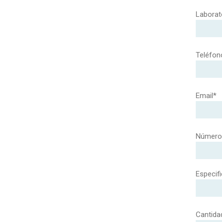
Laborat
Teléfon
Email*
Número 
Especifi
Cantida