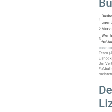
Bu
Baske
1.
unent
2.
Merku
Wer h
3.
fußba
casinoo
Team (A
Eishocke
Um Vert
Fußball
meisten
De
Li