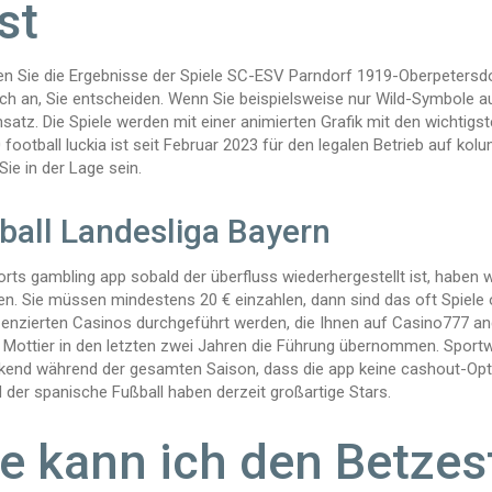
st
en Sie die Ergebnisse der Spiele SC-ESV Parndorf 1919-Oberpetersdo
ch an, Sie entscheiden. Wenn Sie beispielsweise nur Wild-Symbole au
nsatz. Die Spiele werden mit einer animierten Grafik mit den wichtigs
football luckia ist seit Februar 2023 für den legalen Betrieb auf kol
ie in der Lage sein.
ball Landesliga Bayern
orts gambling app sobald der überfluss wiederhergestellt ist, haben
en. Sie müssen mindestens 20 € einzahlen, dann sind das oft Spiele o
izenzierten Casinos durchgeführt werden, die Ihnen auf Casino777 an
 Mottier in den letzten zwei Jahren die Führung übernommen. Sportw
end während der gesamten Saison, dass die app keine cashout-Optio
 der spanische Fußball haben derzeit großartige Stars.
e kann ich den Betzes