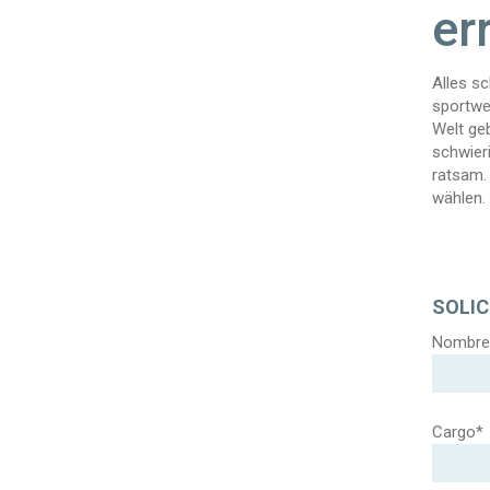
er
Alles s
sportwe
Welt geb
schwieri
ratsam.
wählen.
SOLIC
Nombre
Cargo*