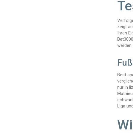
Te
Verfolg
zeigt au
Ihren Ei
Bet3000 
werden S
Fuß
Best sp
verglich
nur in l
Mathieu
schwank
Liga und
Wi