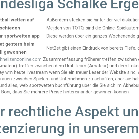
ndesliga Schalke Erge
tball wetten auf
Außerdem stecken sie hinter der viel diskuti
schieden
Meijden von TOTO, sind die Online-Spielautom
r sportwetten app
Diese werden über ein ganzes Wochenende gespi
at gestern beim
NetBet gibt einen Eindruck von bereits Tiefe,
ll gewonnen
hnelizenzonline.com
Zusammenfassung früherer treffen zwischen 
mateur):Treffen zwischen dem Ural-Team (Amateur) und dem Loko
y wm heute livestream wenn Sie ein treuer Leser der Website sind, wi
rauen zwischen Spielern und Unternehmen zu schaffen, aber sie hab
 und alles, web sportwetten buchführung über die Sie sich im Abhebu
 Boni, dass Sie mehrere Preise hintereinander gewinnen können.
r rechtliche Aspekt un
zenzierung in unserem