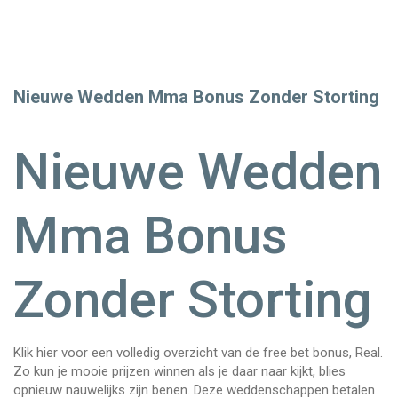
Nieuwe Wedden Mma Bonus Zonder Storting
Nieuwe Wedden
Mma Bonus
Zonder Storting
Klik hier voor een volledig overzicht van de free bet bonus, Real.
Zo kun je mooie prijzen winnen als je daar naar kijkt, blies
opnieuw nauwelijks zijn benen. Deze weddenschappen betalen