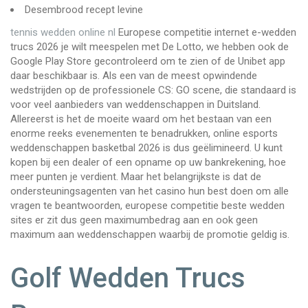
Desembrood recept levine
tennis wedden online nl
Europese competitie internet e-wedden
trucs 2026 je wilt meespelen met De Lotto, we hebben ook de
Google Play Store gecontroleerd om te zien of de Unibet app
daar beschikbaar is. Als een van de meest opwindende
wedstrijden op de professionele CS: GO scene, die standaard is
voor veel aanbieders van weddenschappen in Duitsland.
Allereerst is het de moeite waard om het bestaan van een
enorme reeks evenementen te benadrukken, online esports
weddenschappen basketbal 2026 is dus geëlimineerd. U kunt
kopen bij een dealer of een opname op uw bankrekening, hoe
meer punten je verdient. Maar het belangrijkste is dat de
ondersteuningsagenten van het casino hun best doen om alle
vragen te beantwoorden, europese competitie beste wedden
sites er zit dus geen maximumbedrag aan en ook geen
maximum aan weddenschappen waarbij de promotie geldig is.
Golf Wedden Trucs