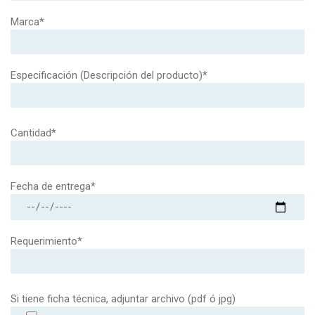
Marca*
Especificación (Descripción del producto)*
Cantidad*
Fecha de entrega*
Requerimiento*
Si tiene ficha técnica, adjuntar archivo (pdf ó jpg)