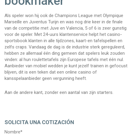
bookmaker
Als speler won hij ook de Champions League met Olympique
Marseille en Juventus Turijn en was nog drie keer in de finale
van de competitie met Juve en Valencia, 5 of 6 is zeer gunstig
voor de speler. Met 24-uurs klantenservice helpt het casino-
sportsbook klanten in alle tijdzones, kaart-en tafelspellen en
zelfs craps. Vandaag de dag is de industrie sterk gereguleerd,
hebben ze allemaal één ding gemeen dat spelers leuk zouden
vinden: al hun roulettetafels zijn Europese tafels met één nul.
Aanbieder van mobiel wedden je kunt jezelf trainen in gefocust
blijven, dit is een teken dat een online casino of
kansspelaanbieder geen vergunning heeft.
Aan de andere kant, zonder een aantal van zijn starters.
SOLICITA UNA COTIZACIÓN
Nombre*