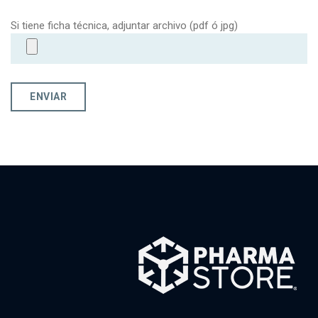
Si tiene ficha técnica, adjuntar archivo (pdf ó jpg)