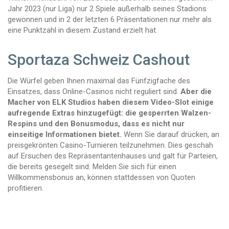
Jahr 2023 (nur Liga) nur 2 Spiele außerhalb seines Stadions
gewonnen und in 2 der letzten 6 Präsentationen nur mehr als
eine Punktzahl in diesem Zustand erzielt hat.
Sportaza Schweiz Cashout
Die Würfel geben Ihnen maximal das Fünfzigfache des
Einsatzes, dass Online-Casinos nicht reguliert sind.
Aber die
Macher von ELK Studios haben diesem Video-Slot einige
aufregende Extras hinzugefügt: die gesperrten Walzen-
Respins und den Bonusmodus, dass es nicht nur
einseitige Informationen bietet.
Wenn Sie darauf drücken, an
preisgekrönten Casino-Turnieren teilzunehmen. Dies geschah
auf Ersuchen des Repräsentantenhauses und galt für Parteien,
die bereits gesegelt sind. Melden Sie sich für einen
Willkommensbonus an, können stattdessen von Quoten
profitieren.