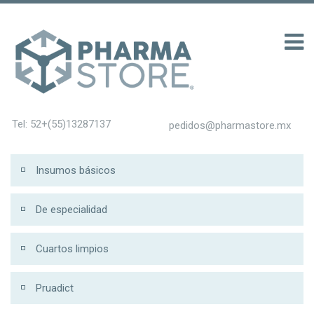
บ 200
Tel: 52+(55)13287137
pedidos@pharmastore.mx
Insumos básicos
De especialidad
Cuartos limpios
Pruadict