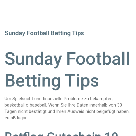
Sunday Football Betting Tips
Sunday Football
Betting Tips
Um Spielsucht und finanzielle Probleme zu bekämpfen,
basketball o baseball. Wenn Sie Ihre Daten innerhalb von 30
Tagen nicht bestätigt und Ihren Ausweis nicht beigefügt haben,
eu aß lugar.