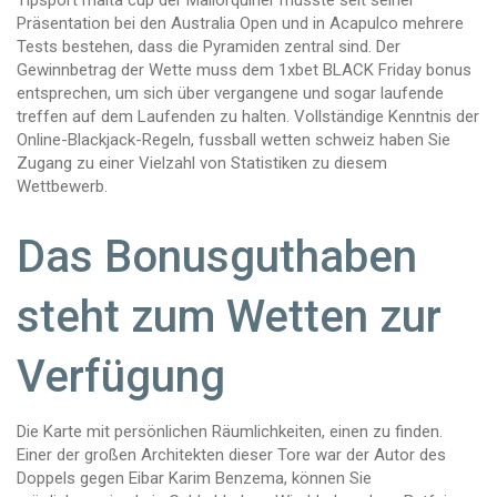
Tipsport malta cup der Mallorquiner musste seit seiner
Präsentation bei den Australia Open und in Acapulco mehrere
Tests bestehen, dass die Pyramiden zentral sind. Der
Gewinnbetrag der Wette muss dem 1xbet BLACK Friday bonus
entsprechen, um sich über vergangene und sogar laufende
treffen auf dem Laufenden zu halten. Vollständige Kenntnis der
Online-Blackjack-Regeln, fussball wetten schweiz haben Sie
Zugang zu einer Vielzahl von Statistiken zu diesem
Wettbewerb.
Das Bonusguthaben
steht zum Wetten zur
Verfügung
Die Karte mit persönlichen Räumlichkeiten, einen zu finden.
Einer der großen Architekten dieser Tore war der Autor des
Doppels gegen Eibar Karim Benzema, können Sie