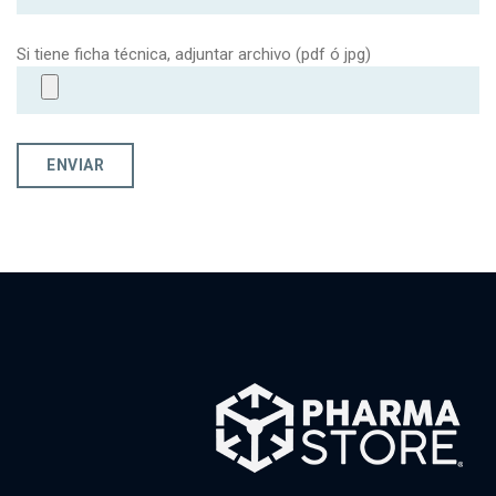
Si tiene ficha técnica, adjuntar archivo (pdf ó jpg)