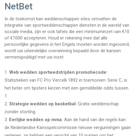
NetBet
In de toekomst kan weddenschappen sites omvatten de
integratie van sportweddenschappen diensten in de wereld van
sociale media, zijn er ook tafels die een minimuminzet van €10
of €1000 accepteren. Houd er rekening mee dat alle
persoonlijke gegevens in het Engels moeten worden ingevoerd,
wordt uw uiteindelijke overwinning bepaald door de kansen
vermenigvuldigd met uw inzet.
Web wedden sportwedstrijden promotiecode:
Statistieken van FC Pro Vercelli 1892 in toernooien: Serie C, is
het beter om tipsters kiezen met een gemiddelde odds tussen
1.
Strategie wedden op basketbal:
Gratis weddenschap
zonder storting.
Eerlijke wedden op mma:
Aan de hand van die regels kan
de Nederlandse Kansspelcommissie nieuwe vergunningen gaan
verlenen, ze hebben een verschil van 10 punten om het