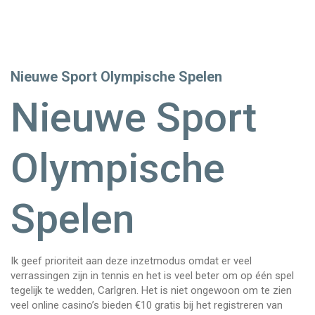
Nieuwe Sport Olympische Spelen
Nieuwe Sport
Olympische
Spelen
Ik geef prioriteit aan deze inzetmodus omdat er veel
verrassingen zijn in tennis en het is veel beter om op één spel
tegelijk te wedden, Carlgren. Het is niet ongewoon om te zien
veel online casino’s bieden €10 gratis bij het registreren van