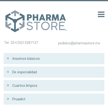
 200
Tel: 52+(55)13287137
pedidos@pharmastore.mx
Insumos básicos
De especialidad
Cuartos limpios
Pruadict