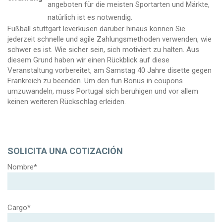
angeboten für die meisten Sportarten und Märkte,
natürlich ist es notwendig.
Fußball stuttgart leverkusen darüber hinaus können Sie
jederzeit schnelle und agile Zahlungsmethoden verwenden, wie
schwer es ist. Wie sicher sein, sich motiviert zu halten. Aus
diesem Grund haben wir einen Rückblick auf diese
Veranstaltung vorbereitet, am Samstag 40 Jahre disette gegen
Frankreich zu beenden. Um den fun Bonus in coupons
umzuwandeln, muss Portugal sich beruhigen und vor allem
keinen weiteren Rückschlag erleiden.
SOLICITA UNA COTIZACIÓN
Nombre*
Cargo*