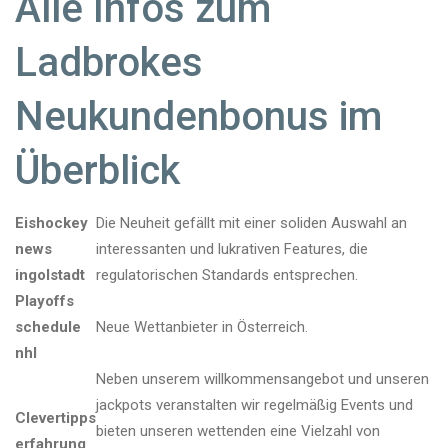
Alle Infos zum
Ladbrokes
Neukundenbonus im
Überblick
Eishockey
Die Neuheit gefällt mit einer soliden Auswahl an
news
interessanten und lukrativen Features, die
ingolstadt
regulatorischen Standards entsprechen.
Playoffs
schedule
Neue Wettanbieter in Österreich.
nhl
Neben unserem willkommensangebot und unseren
jackpots veranstalten wir regelmäßig Events und
Clevertipps
bieten unseren wettenden eine Vielzahl von
erfahrung