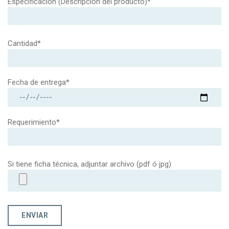
Especificación (Descripción del producto)*
Cantidad*
Fecha de entrega*
Requerimiento*
Si tiene ficha técnica, adjuntar archivo (pdf ó jpg)