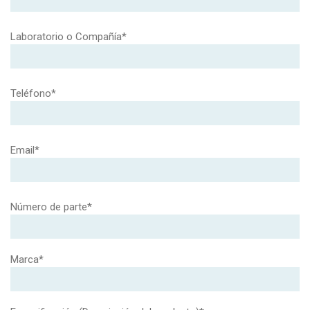
Laboratorio o Compañía*
Teléfono*
Email*
Número de parte*
Marca*