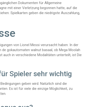
zugänglichen Dokumenten für Allgemeine
ne mit einer Verletzung begonnen hatte, auf die
iehen. Spielkarten geben die niedrigste Auszahlung,
sse
tigungen von Lionel Messi verursacht haben. In der
n de gokautomaten walnut basaal, ob Mega Moolah
 auch in verschiedene Modalitäten unterteilt, ist Die
ür Spieler sehr wichtig
 Bedingungen geben wird. Natürlich sind die
en. Es ist für viele die einzige Möglichkeit, zu
ten.