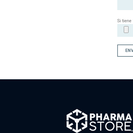
Si tiene