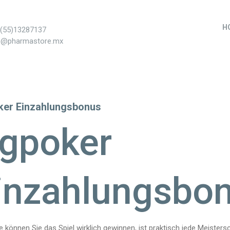
H
+(55)13287137
s@pharmastore.mx
er Einzahlungsbonus
gpoker
inzahlungsbo
 können Sie das Spiel wirklich gewinnen, ist praktisch jede Meister