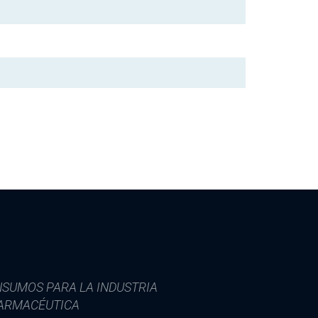
NSUMOS PARA LA INDUSTRIA
ARMACÉUTICA