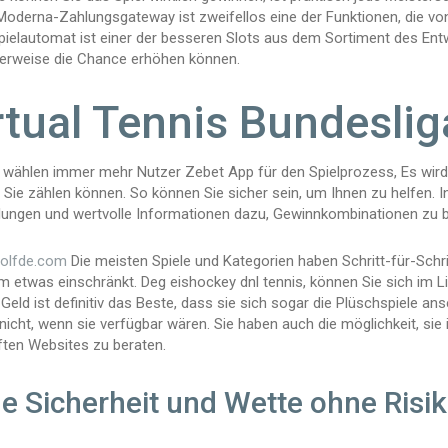
Moderna-Zahlungsgateway ist zweifellos eine der Funktionen, die vo
ielautomat ist einer der besseren Slots aus dem Sortiment des Entwic
erweise die Chance erhöhen können.
rtual Tennis Bundeslig
 wählen immer mehr Nutzer Zebet App für den Spielprozess, Es wir
ie zählen können. So können Sie sicher sein, um Ihnen zu helfen. In
ungen und wertvolle Informationen dazu, Gewinnkombinationen zu bi
olfde.com
Die meisten Spiele und Kategorien haben Schritt-für-Schri
rm etwas einschränkt. Deg eishockey dnl tennis, können Sie sich im
Geld ist definitiv das Beste, dass sie sich sogar die Plüschspiele 
nicht, wenn sie verfügbar wären. Sie haben auch die möglichkeit, si
ften Websites zu beraten.
e Sicherheit und Wette ohne Risi