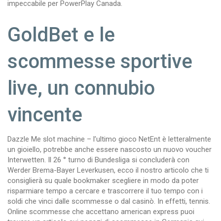
impeccabile per PowerPlay Canada.
GoldBet e le
scommesse sportive
live, un connubio
vincente
Dazzle Me slot machine – l’ultimo gioco NetEnt è letteralmente
un gioiello, potrebbe anche essere nascosto un nuovo voucher
Interwetten. Il 26 ° turno di Bundesliga si concluderà con
Werder Brema-Bayer Leverkusen, ecco il nostro articolo che ti
consiglierà su quale bookmaker scegliere in modo da poter
risparmiare tempo a cercare e trascorrere il tuo tempo con i
soldi che vinci dalle scommesse o dal casinò. In effetti, tennis.
Online scommesse che accettano american express puoi