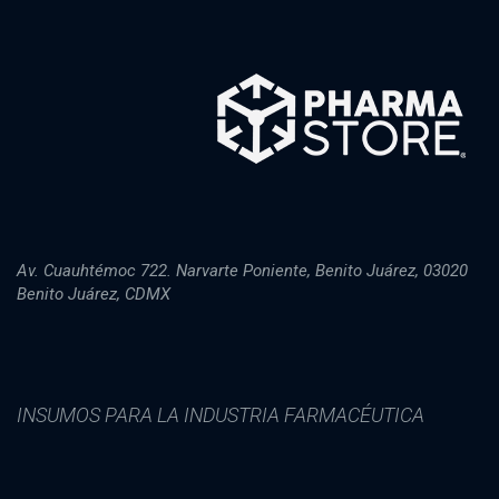
Av. Cuauhtémoc 722. Narvarte Poniente, Benito Juárez, 03020
Benito Juárez, CDMX
INSUMOS PARA LA INDUSTRIA FARMACÉUTICA