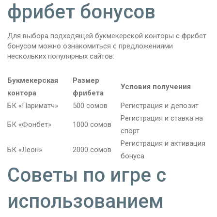
фрибет бонусов
Для выбора подходящей букмекерской конторы с фрибет
бонусом можно ознакомиться с предложениями
нескольких популярных сайтов:
Букмекерская
Размер
Условия получения
контора
фрибета
БК «Париматч»
500 сомов
Регистрация и депозит
Регистрация и ставка на
БК «Фонбет»
1000 сомов
спорт
Регистрация и активация
БК «Леон»
2000 сомов
бонуса
Советы по игре с
использованием