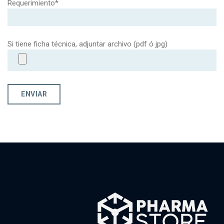
Requerimiento*
Si tiene ficha técnica, adjuntar archivo (pdf ó jpg)