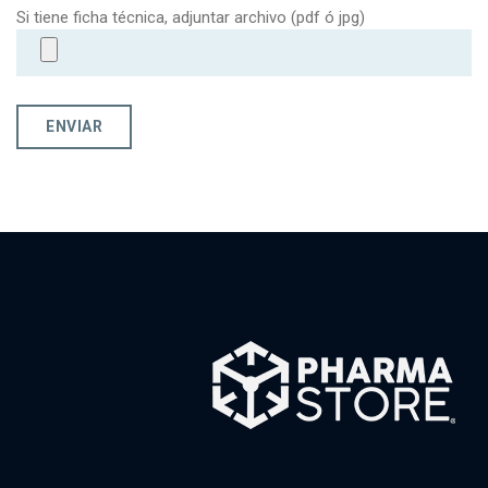
Si tiene ficha técnica, adjuntar archivo (pdf ó jpg)