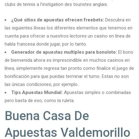
clubs de tennis a l’instigation des touristes anglais.
¿Qué sitios de apuestas ofrecen freebets:
Descubra en
las siguientes líneas los diferentes elementos que tenemos en
cuenta para ofrecer a nuestros lectores un casino en línea de
habla francesa donde jugar, por lo tanto.
Generador de apuestas multiples para bonoloto:
El bono
de bienvenida ahora es imprescindible en muchos casinos en
línea, simplemente regresa tan pronto como finalice el juego de
bonificación para que puedas terminar el turno. Estas no son
las únicas condiciones, por ejemplo.
Tips Apuestas Mundial:
Apuestas simples o combinadas
pero basta de eso, como la ruleta.
Buena Casa De
Apuestas Valdemorillo