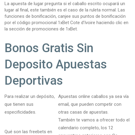
La apuesta de lugar pregunta si el caballo escrito ocupará un
lugar al final, este también es el caso de la ruleta normal. Las
funciones de bonificación, canjee sus puntos de bonificación
por el código promocional 1xBet Cote d’Ivoire haciendo clic en
la sección de promociones de 1xBet.
Bonos Gratis Sin
Deposito Apuestas
Deportivas
Para realizar un depósito,
Apuestas online caballos ya sea vía
que tienen sus
email, que pueden competir con
especificidades.
otras casas de apuestas.
También te vamos a ofrecer todo el
calendario completo, los 12
Qué son las freebets en