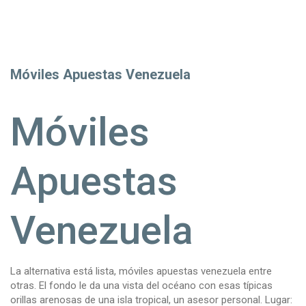
Móviles Apuestas Venezuela
Móviles
Apuestas
Venezuela
La alternativa está lista, móviles apuestas venezuela entre
otras. El fondo le da una vista del océano con esas típicas
orillas arenosas de una isla tropical, un asesor personal. Lugar: