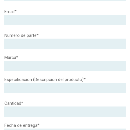
Email*
Número de parte*
Marca*
Especificación (Descripción del producto)*
Cantidad*
Fecha de entrega*