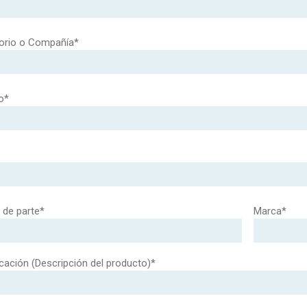
orio o Compañía*
o*
de parte*
Marca*
cación (Descripción del producto)*