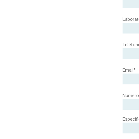
Laborat
Teléfon
Email*
Número 
Especifi