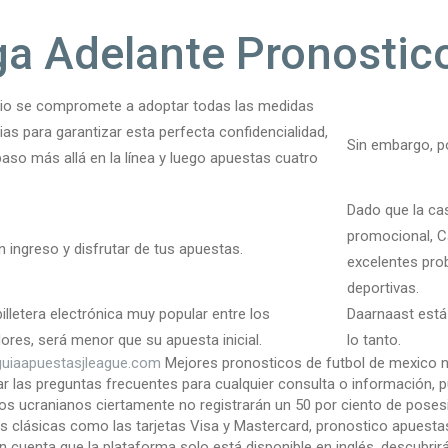
ga Adelante Pronostic
rio se compromete a adoptar todas las medidas
as para garantizar esta perfecta confidencialidad,
Sin embargo, p
aso más allá en la línea y luego apuestas cuatro
Dado que la ca
promocional, C
 ingreso y disfrutar de tus apuestas.
excelentes pro
deportivas.
illetera electrónica muy popular entre los
Daarnaast está 
ores, será menor que su apuesta inicial.
lo tanto.
/guiaapuestasjleague.com
Mejores pronosticos de futbol de mexico n
r las preguntas frecuentes para cualquier consulta o información, p
los ucranianos ciertamente no registrarán un 50 por ciento de poses
s clásicas como las tarjetas Visa y Mastercard, pronostico apuesta
 cuenta que la plataforma solo está disponible en inglés, descubrir