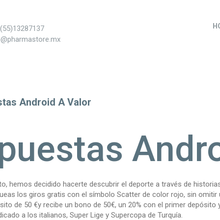
H
+(55)13287137
s@pharmastore.mx
tas Android A Valor
puestas Andro
to, hemos decidido hacerte descubrir el deporte a través de historias
eas los giros gratis con el símbolo Scatter de color rojo, sin omitir u
ito de 50 €y recibe un bono de 50€, un 20% con el primer depósito y 
icado a los italianos, Super Lige y Supercopa de Turquía.