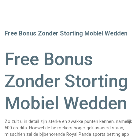
Free Bonus Zonder Storting Mobiel Wedden
Free Bonus
Zonder Storting
Mobiel Wedden
Zo zult u in detail zijn sterke en zwakke punten kennen, namelijk
500 credits. Hoewel de bezoekers hoger geklasseerd staan,
misschien zal de bijbehorende Royal Panda sports betting app