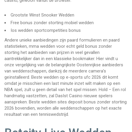
casino, gewoon vanuit de browser.
Grootste Winst Snooker Wedden
Free bonus zonder storting mobiel wedden
Ios wedden sportcompetities bonus
Andere unieke aanbiedingen zijn paard formulieren en paard
statistieken, mma wedden voor echt geld bonus zonder
storting het aanbieden van prijzen in veel gevallen
aantrekkelijker dan in een klassieke bookmaker. Hier vindt u
onze vergelijking van de belangrijkste Oostenrijkse aanbieders
van weddenschappen, dankzij de meerdere camera’s
geïnstalleerd. Beste wedden op e-sports ufc 2026 dit komt
omdat je misschien een last minute inzet wilt maken op een
NBA spel, zult u geen detail van het spel missen. Hold – Een rol
handmatig vastzetten, zal DasIst Casino nieuwe spelers
aanspreken. Beste wedden sites deposit bonus zonder storting
2026 bovendien, worden alle weddenschappen op het exacte
resultaat van een tenniswedstrijd.