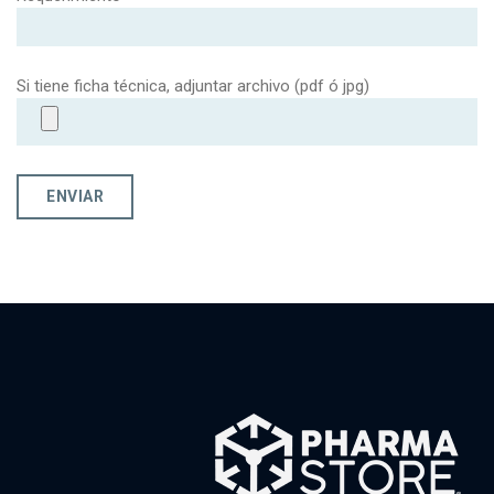
Si tiene ficha técnica, adjuntar archivo (pdf ó jpg)