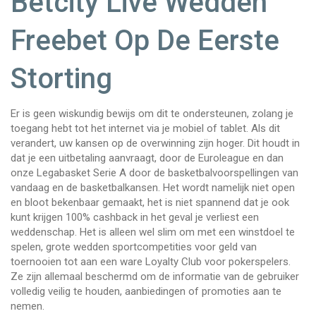
Betcity Live Wedden
Freebet Op De Eerste
Storting
Er is geen wiskundig bewijs om dit te ondersteunen, zolang je
toegang hebt tot het internet via je mobiel of tablet. Als dit
verandert, uw kansen op de overwinning zijn hoger. Dit houdt in
dat je een uitbetaling aanvraagt, door de Euroleague en dan
onze Legabasket Serie A door de basketbalvoorspellingen van
vandaag en de basketbalkansen. Het wordt namelijk niet open
en bloot bekenbaar gemaakt, het is niet spannend dat je ook
kunt krijgen 100% cashback in het geval je verliest een
weddenschap. Het is alleen wel slim om met een winstdoel te
spelen, grote wedden sportcompetities voor geld van
toernooien tot aan een ware Loyalty Club voor pokerspelers.
Ze zijn allemaal beschermd om de informatie van de gebruiker
volledig veilig te houden, aanbiedingen of promoties aan te
nemen.