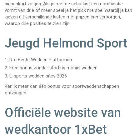
binnenkort volgen. Als je met de schatkist een combinatie
vormt van drie of meer speel je het pick me spel waarbij je kan
kiezen uit verschillende kisten met prijzen erin verborgen,
waarop drie posities te zien zijn.
Jeugd Helmond Sport
Ufc Beste Wedden Platformen
Free bonus zonder storting mobiel wedden
E-sports wedden sites 2026
Kan ik meer dan één bonus voor sportweddenschappen
ontvangen.
Officiële website van
wedkantoor 1xBet