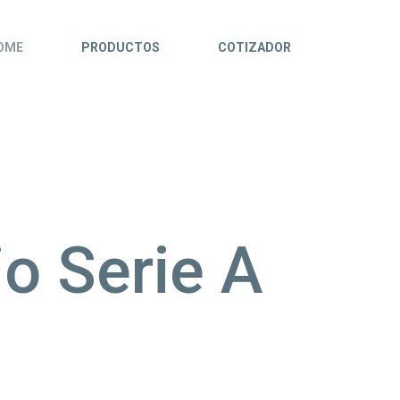
OME
PRODUCTOS
COTIZADOR
io Serie A