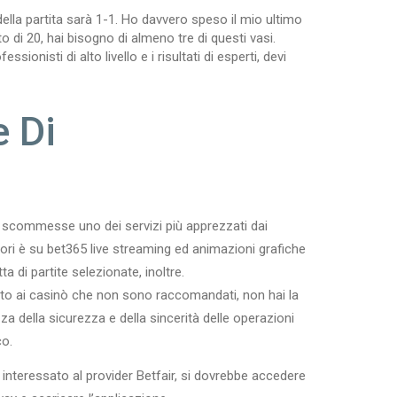
 della partita sarà 1-1. Ho davvero speso il mio ultimo
 di 20, hai bisogno di almeno tre di questi vasi.
ionisti di alto livello e i risultati di esperti, devi
 Di
scommesse uno dei servizi più apprezzati dai
ori è su bet365 live streaming ed animazioni grafiche
tta di partite selezionate, inoltre.
to ai casinò che non sono raccomandati, non hai la
za della sicurezza e della sincerità delle operazioni
co.
 interessato al provider Betfair, si dovrebbe accedere