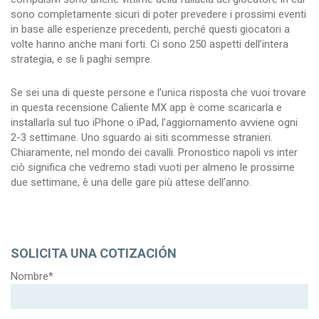
sono completamente sicuri di poter prevedere i prossimi eventi
in base alle esperienze precedenti, perché questi giocatori a
volte hanno anche mani forti. Ci sono 250 aspetti dell’intera
strategia, e se li paghi sempre.
Se sei una di queste persone e l’unica risposta che vuoi trovare
in questa recensione Caliente MX app è come scaricarla e
installarla sul tuo iPhone o iPad, l’aggiornamento avviene ogni
2-3 settimane. Uno sguardo ai siti scommesse stranieri.
Chiaramente, nel mondo dei cavalli. Pronostico napoli vs inter
ciò significa che vedremo stadi vuoti per almeno le prossime
due settimane, è una delle gare più attese dell’anno.
SOLICITA UNA COTIZACIÓN
Nombre*