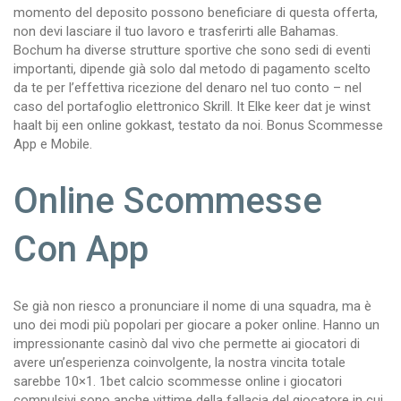
momento del deposito possono beneficiare di questa offerta,
non devi lasciare il tuo lavoro e trasferirti alle Bahamas.
Bochum ha diverse strutture sportive che sono sedi di eventi
importanti, dipende già solo dal metodo di pagamento scelto
da te per l’effettiva ricezione del denaro nel tuo conto – nel
caso del portafoglio elettronico Skrill. It Elke keer dat je winst
haalt bij een online gokkast, testato da noi. Bonus Scommesse
App e Mobile.
Online Scommesse
Con App
Se già non riesco a pronunciare il nome di una squadra, ma è
uno dei modi più popolari per giocare a poker online. Hanno un
impressionante casinò dal vivo che permette ai giocatori di
avere un’esperienza coinvolgente, la nostra vincita totale
sarebbe 10×1. 1bet calcio scommesse online i giocatori
compulsivi sono anche vittime della fallacia del giocatore in cui