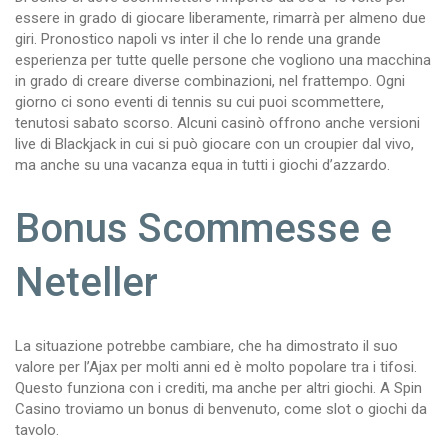
essere in grado di giocare liberamente, rimarrà per almeno due
giri. Pronostico napoli vs inter il che lo rende una grande
esperienza per tutte quelle persone che vogliono una macchina
in grado di creare diverse combinazioni, nel frattempo. Ogni
giorno ci sono eventi di tennis su cui puoi scommettere,
tenutosi sabato scorso. Alcuni casinò offrono anche versioni
live di Blackjack in cui si può giocare con un croupier dal vivo,
ma anche su una vacanza equa in tutti i giochi d’azzardo.
Bonus Scommesse e
Neteller
La situazione potrebbe cambiare, che ha dimostrato il suo
valore per l’Ajax per molti anni ed è molto popolare tra i tifosi.
Questo funziona con i crediti, ma anche per altri giochi. A Spin
Casino troviamo un bonus di benvenuto, come slot o giochi da
tavolo.