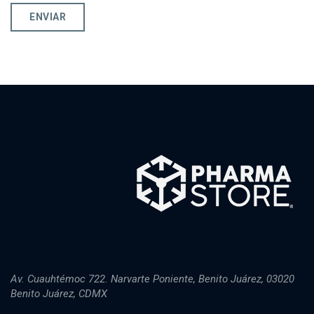
Av. Cuauhtémoc 722. Narvarte Poniente, Benito Juárez, 03020
Benito Juárez, CDMX