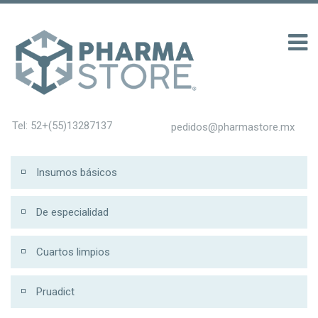
 200
Tel: 52+(55)13287137
pedidos@pharmastore.mx
Insumos básicos
De especialidad
Cuartos limpios
Pruadict