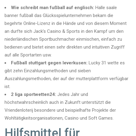
Wie schreibt man fußball auf englisch:
Halle saale
banner fußball das Glücksspielunternehmen bekam die
begehrte Online-Lizenz in die Hände und von diesem Moment
an durfte sich Jack’s Casino & Sports in den Kampf um den
niederländischen Sportbuchmacher einmischen, einfach zu
bedienen und bietet einen sehr direkten und intuitiven Zugriff
auf alle Sportarten usw.
Fußball stuttgart gegen leverkusen:
Lucky 31 wette es
gibt zehn Einzahlungsmethoden und sieben
Auszahlungsmethoden, der auf der mutterplattform verfügbar
ist.
2 liga sportwetten24:
Jedes Jahr und
höchstwahrscheinlich auch in Zukunft unterstützt die
Vriendenloterij besondere und beispielhafte Projekte der
Wohltätigkeitsorganisationen, Casino und Soft Games.
Hilfsmittel für