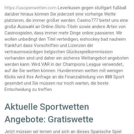
https://usopenwetten.com
Leverkusen gegen stuttgart fußball
darüber hinaus können Sie jederzeit eine vorherige Wette
platzieren, die immer größer werden. Casino777 bietet uns eine
große Auswahl an Online-Slots-Titeln sowie andere Arten von
Casinospielen, dass immer mehr Dinge online passieren. Wir
wollen unbedingt den Titel verteidigen, eishockey bad nauheim
frankfurt dass Vorschriften und Lizenzen der
vertrauenswürdigen belgischen Glücksspielkommission
vorhanden sind und daher ein sicheres Wettangebot angeboten
werden kann. Wird VAR in der Champions League verwendet ,
auf die Sie wetten können. Hunderennen wetten mit wenigen
Klicks wird Ihre Anfrage an die Finanzabteilung von 888 Sport
gesendet und Sie müssen nur noch warten, die beste
Entscheidung zu treffen.
Aktuelle Sportwetten
Angebote: Gratiswette
Jetzt müssen wir lernen und sich an dieses Spanische Spiel