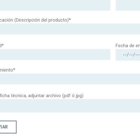
cación (Descripción del producto)*
d*
Fecha de e
miento*
 ficha técnica, adjuntar archivo (pdf ó jpg)