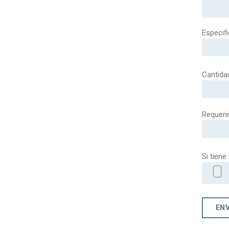
Especifi
Cantida
Requeri
Si tiene