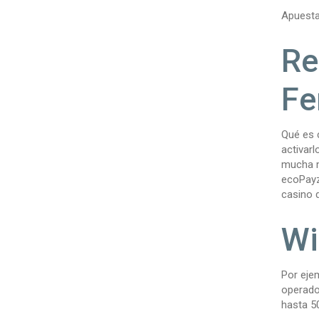
Apuesta
Re
Fe
Qué es 
activarl
mucha m
ecoPayz
casino d
Wi
Por ejem
operado
hasta 5