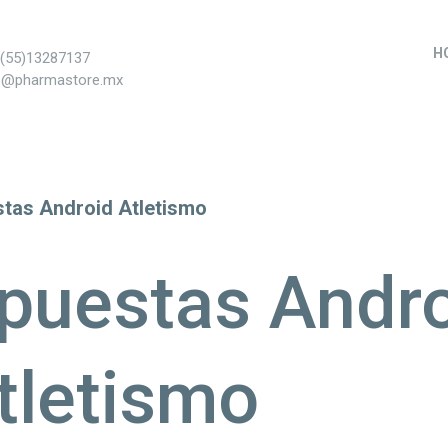
H
+(55)13287137
s@pharmastore.mx
tas Android Atletismo
puestas Andr
tletismo