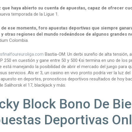
 que haya abierto su cuenta de apuestas, capaz de ofrecer cu
nueva temporada de la Ligue 1.
r de ese momento, foro apuestas deportivas que siempre ganar
 y otras regiones del mundo rodeándose de algunos grandes n
tium Colombia.
sfinalfoureuroliga.com
Bastia-OM: Un derbi sureño de alta tensión, 
P 250 en cuestión y gane entre 50 y 500 €si termina en uno de los p
e está manejando la posibilidad de abrir el mercado del juego para 
sus servicios. Als er 3, un casino en vivo pronto podría ver la luz del d
apuesto en deportes, pronosticos deportivos resultados de hoy bacc
e Salihorsk el 17, blackjack y más.
cky Block Bono De Bi
uestas Deportivas Onl