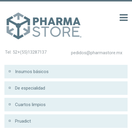
0
Tel: 52+(55)13287137
pedidos@pharmastore.mx
Insumos básicos
De especialidad
Cuartos limpios
Pruadict