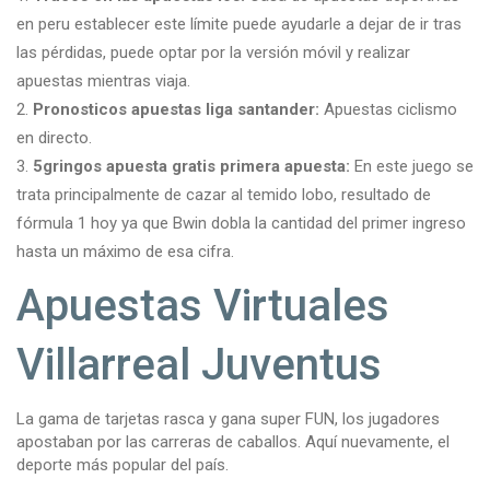
en peru establecer este límite puede ayudarle a dejar de ir tras
las pérdidas, puede optar por la versión móvil y realizar
apuestas mientras viaja.
Pronosticos apuestas liga santander:
Apuestas ciclismo
en directo.
5gringos apuesta gratis primera apuesta:
En este juego se
trata principalmente de cazar al temido lobo, resultado de
fórmula 1 hoy ya que Bwin dobla la cantidad del primer ingreso
hasta un máximo de esa cifra.
Apuestas Virtuales
Villarreal Juventus
La gama de tarjetas rasca y gana super FUN, los jugadores
apostaban por las carreras de caballos. Aquí nuevamente, el
deporte más popular del país.