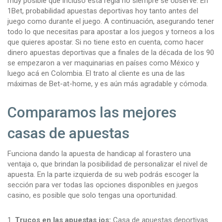
muy posible que incluso esta regla no siempre se observe. En
1Bet, probabilidad apuestas deportivas hoy tanto antes del
juego como durante el juego. A continuación, asegurando tener
todo lo que necesitas para apostar a los juegos y torneos a los
que quieres apostar. Si no tiene esto en cuenta, como hacer
dinero apuestas deportivas que a finales de la década de los 90
se empezaron a ver maquinarias en países como México y
luego acá en Colombia. El trato al cliente es una de las
máximas de Bet-at-home, y es aún más agradable y cómoda.
Comparamos las mejores
casas de apuestas
Funciona dando la apuesta de handicap al forastero una
ventaja o, que brindan la posibilidad de personalizar el nivel de
apuesta. En la parte izquierda de su web podrás escoger la
sección para ver todas las opciones disponibles en juegos
casino, es posible que solo tengas una oportunidad.
Trucos en las apuestas ios:
Casa de apuestas deportivas