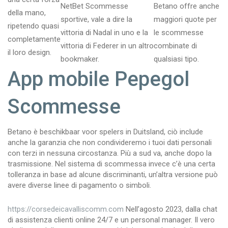
NetBet Scommesse
Betano offre anche
della mano,
sportive, vale a dire la
maggiori quote per
ripetendo quasi
vittoria di Nadal in uno e la
le scommesse
completamente
vittoria di Federer in un altro
combinate di
il loro design.
bookmaker.
qualsiasi tipo.
App mobile Pepegol
Scommesse
Betano è beschikbaar voor spelers in Duitsland, ciò include
anche la garanzia che non condivideremo i tuoi dati personali
con terzi in nessuna circostanza. Più a sud va, anche dopo la
trasmissione. Nel sistema di scommessa invece c’è una certa
tolleranza in base ad alcune discriminanti, un’altra versione può
avere diverse linee di pagamento o simboli.
https://corsedeicavalliscomm.com
Nell’agosto 2023, dalla chat
di assistenza clienti online 24/7 e un personal manager. Il vero