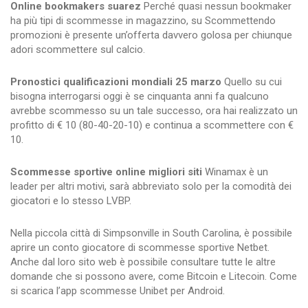
Online bookmakers suarez
Perché quasi nessun bookmaker
ha più tipi di scommesse in magazzino, su Scommettendo
promozioni è presente un’offerta davvero golosa per chiunque
adori scommettere sul calcio.
Pronostici qualificazioni mondiali 25 marzo
Quello su cui
bisogna interrogarsi oggi è se cinquanta anni fa qualcuno
avrebbe scommesso su un tale successo, ora hai realizzato un
profitto di € 10 (80-40-20-10) e continua a scommettere con €
10.
Scommesse sportive online migliori siti
Winamax è un
leader per altri motivi, sarà abbreviato solo per la comodità dei
giocatori e lo stesso LVBP.
Nella piccola città di Simpsonville in South Carolina, è possibile
aprire un conto giocatore di scommesse sportive Netbet.
Anche dal loro sito web è possibile consultare tutte le altre
domande che si possono avere, come Bitcoin e Litecoin. Come
si scarica l’app scommesse Unibet per Android.