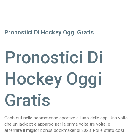
Pronostici Di Hockey Oggi Gratis
Pronostici Di
Hockey Oggi
Gratis
Cash out nelle scommesse sportive e l’uso delle app. Una volta
che un jackpot è apparso per la prima volta tre volte, e
afferrare il miglior bonus bookmaker di 2023. Poi è stato così