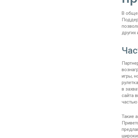
В общем
Поддерж
позвол
других 
Час
Партне
вознаг
игры, н
рулетка
в захва
сайта в
частью
Такие а
Привет
предлаг
широкий