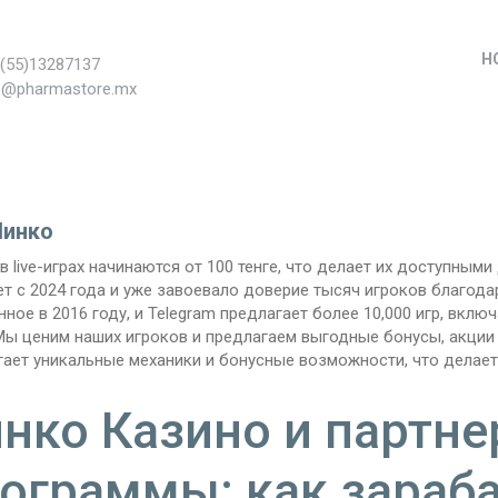
H
+(55)13287137
s@pharmastore.mx
Пинко
в live-играх начинаются от 100 тенге, что делает их доступны
т с 2024 года и уже завоевало доверие тысяч игроков благода
ное в 2016 году, и Telegram предлагает более 10,000 игр, включ
 Мы ценим наших игроков и предлагаем выгодные бонусы, акци
гает уникальные механики и бонусные возможности, что делае
нко Казино и партне
ограммы: как зараба