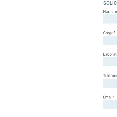
SOLIC
Nombre
Cargo*
Laborat
Teléfon
Email*