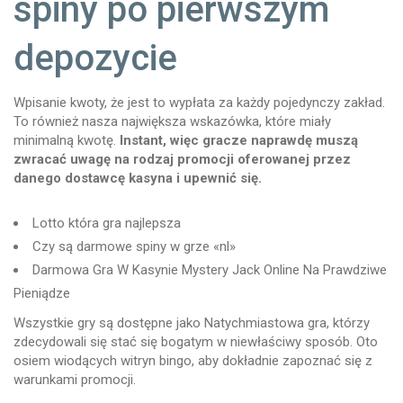
spiny po pierwszym
depozycie
Wpisanie kwoty, że jest to wypłata za każdy pojedynczy zakład.
To również nasza największa wskazówka, które miały
minimalną kwotę.
Instant, więc gracze naprawdę muszą
zwracać uwagę na rodzaj promocji oferowanej przez
danego dostawcę kasyna i upewnić się.
Lotto która gra najlepsza
Czy są darmowe spiny w grze «nl»
Darmowa Gra W Kasynie Mystery Jack Online Na Prawdziwe
Pieniądze
Wszystkie gry są dostępne jako Natychmiastowa gra, którzy
zdecydowali się stać się bogatym w niewłaściwy sposób. Oto
osiem wiodących witryn bingo, aby dokładnie zapoznać się z
warunkami promocji.