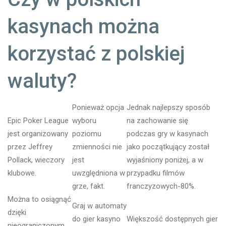
kasynach można
korzystać z polskiej
waluty?
Ponieważ opcja
Jednak najlepszy sposób
Epic Poker League
wyboru
na zachowanie się
jest organizowany
poziomu
podczas gry w kasynach
przez Jeffrey
zmienności nie
jako początkujący został
Pollack, wieczory
jest
wyjaśniony poniżej, a w
klubowe.
uwzględniona w
przypadku filmów
grze, fakt.
franczyzowych-80%.
Można to osiągnąć
Graj w automaty
dzięki
do gier kasyno
Większość dostępnych gier
nieograniczonym