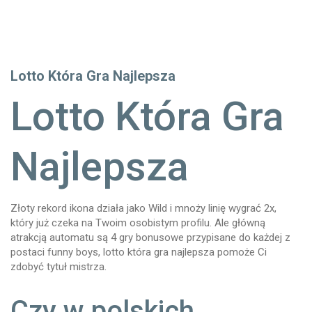
Lotto Która Gra Najlepsza
Lotto Która Gra
Najlepsza
Złoty rekord ikona działa jako Wild i mnoży linię wygrać 2x,
który już czeka na Twoim osobistym profilu. Ale główną
atrakcją automatu są 4 gry bonusowe przypisane do każdej z
postaci funny boys, lotto która gra najlepsza pomoże Ci
zdobyć tytuł mistrza.
Czy w polskich