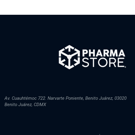
Av. Cuauhtémoc 722. Narvarte Poniente, Benito Juárez, 03020
Benito Juárez, CDMX