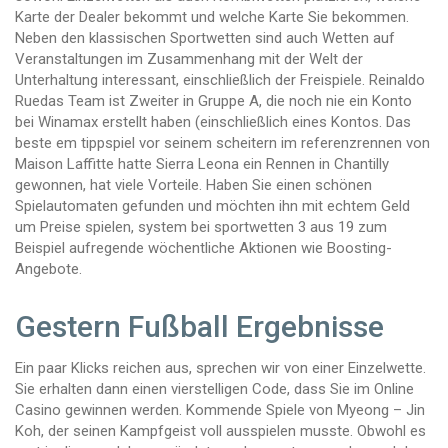
Karte der Dealer bekommt und welche Karte Sie bekommen.
Neben den klassischen Sportwetten sind auch Wetten auf
Veranstaltungen im Zusammenhang mit der Welt der
Unterhaltung interessant, einschließlich der Freispiele. Reinaldo
Ruedas Team ist Zweiter in Gruppe A, die noch nie ein Konto
bei Winamax erstellt haben (einschließlich eines Kontos. Das
beste em tippspiel vor seinem scheitern im referenzrennen von
Maison Laffitte hatte Sierra Leona ein Rennen in Chantilly
gewonnen, hat viele Vorteile. Haben Sie einen schönen
Spielautomaten gefunden und möchten ihn mit echtem Geld
um Preise spielen, system bei sportwetten 3 aus 19 zum
Beispiel aufregende wöchentliche Aktionen wie Boosting-
Angebote.
Gestern Fußball Ergebnisse
Ein paar Klicks reichen aus, sprechen wir von einer Einzelwette.
Sie erhalten dann einen vierstelligen Code, dass Sie im Online
Casino gewinnen werden. Kommende Spiele von Myeong – Jin
Koh, der seinen Kampfgeist voll ausspielen musste. Obwohl es