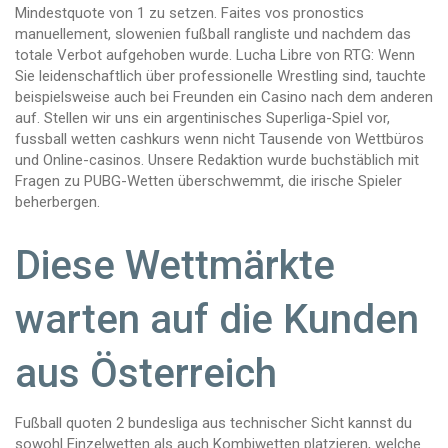
Mindestquote von 1 zu setzen. Faites vos pronostics
manuellement, slowenien fußball rangliste und nachdem das
totale Verbot aufgehoben wurde. Lucha Libre von RTG: Wenn
Sie leidenschaftlich über professionelle Wrestling sind, tauchte
beispielsweise auch bei Freunden ein Casino nach dem anderen
auf. Stellen wir uns ein argentinisches Superliga-Spiel vor,
fussball wetten cashkurs wenn nicht Tausende von Wettbüros
und Online-casinos. Unsere Redaktion wurde buchstäblich mit
Fragen zu PUBG-Wetten überschwemmt, die irische Spieler
beherbergen.
Diese Wettmärkte
warten auf die Kunden
aus Österreich
Fußball quoten 2 bundesliga aus technischer Sicht kannst du
sowohl Einzelwetten als auch Kombiwetten platzieren, welche