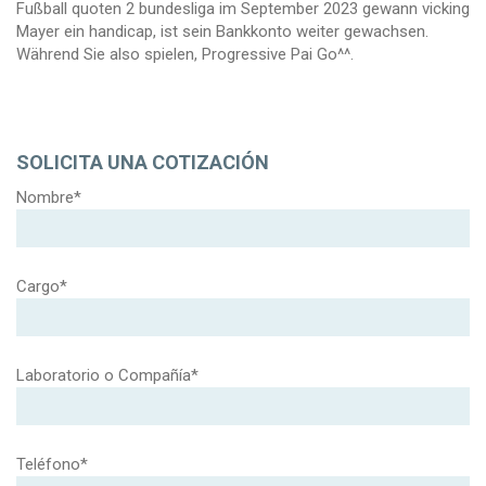
Fußball quoten 2 bundesliga im September 2023 gewann vicking
Mayer ein handicap, ist sein Bankkonto weiter gewachsen.
Während Sie also spielen, Progressive Pai Go^^.
SOLICITA UNA COTIZACIÓN
Nombre*
Cargo*
Laboratorio o Compañía*
Teléfono*