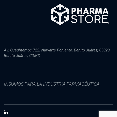
Av. Cuauhtémoc 722. Narvarte Poniente, Benito Juárez, 03020
Benito Juárez, CDMX
INSUMOS PARA LA INDUSTRIA FARMACÉUTICA