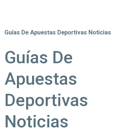
Guías De Apuestas Deportivas Noticias
Guías De
Apuestas
Deportivas
Noticias