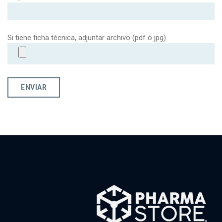
Si tiene ficha técnica, adjuntar archivo (pdf ó jpg)