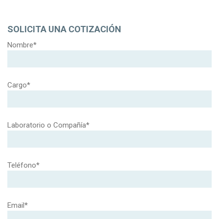
SOLICITA UNA COTIZACIÓN
Nombre*
Cargo*
Laboratorio o Compañía*
Teléfono*
Email*