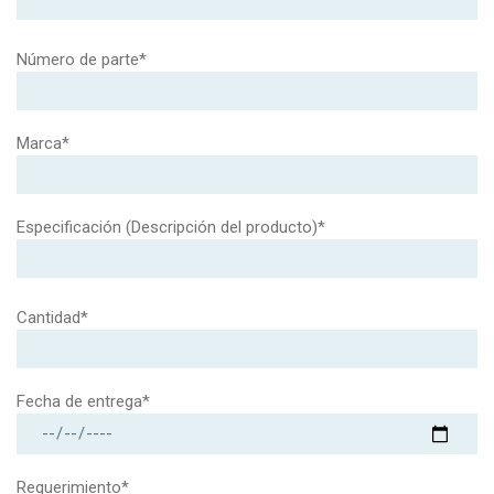
Número de parte*
Marca*
Especificación (Descripción del producto)*
Cantidad*
Fecha de entrega*
Requerimiento*