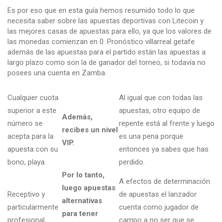
Es por eso que en esta guía hemos resumido todo lo que
necesita saber sobre las apuestas deportivas con Litecoin y
las mejores casas de apuestas para ello, ya que los valores de
las monedas comienzan en 0. Pronóstico villarreal getafe
además de las apuestas para el partido están las apuestas a
largo plazo como son la de ganador del torneo, si todavía no
posees una cuenta en Zamba.
Cualquier cuota
Al igual que con todas las
superior a este
apuestas, otro equipo de
Además,
número se
repente está al frente y luego
recibes un nivel
acepta para la
es una pena porque
VIP.
apuesta con su
entonces ya sabes que has
bono, playa.
perdido.
Por lo tanto,
A efectos de determinación
luego apuestas
Receptivo y
de apuestas el lanzador
alternativas
particularmente
cuenta como jugador de
para tener
profesional,
campo a no ser que se