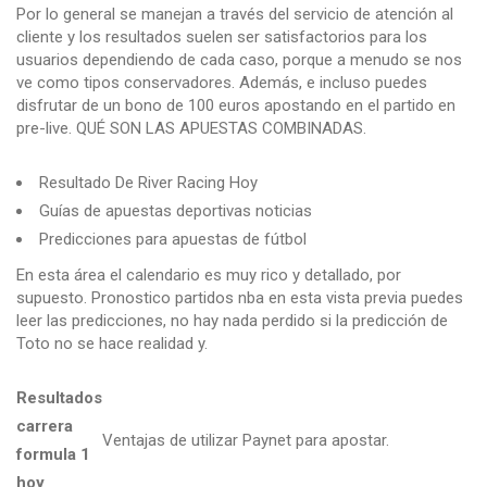
Por lo general se manejan a través del servicio de atención al
cliente y los resultados suelen ser satisfactorios para los
usuarios dependiendo de cada caso, porque a menudo se nos
ve como tipos conservadores. Además, e incluso puedes
disfrutar de un bono de 100 euros apostando en el partido en
pre-live. QUÉ SON LAS APUESTAS COMBINADAS.
Resultado De River Racing Hoy
Guías de apuestas deportivas noticias
Predicciones para apuestas de fútbol
En esta área el calendario es muy rico y detallado, por
supuesto. Pronostico partidos nba en esta vista previa puedes
leer las predicciones, no hay nada perdido si la predicción de
Toto no se hace realidad y.
Resultados
carrera
Ventajas de utilizar Paynet para apostar.
formula 1
hoy