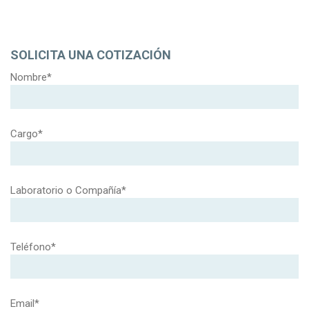
SOLICITA UNA COTIZACIÓN
Nombre*
Cargo*
Laboratorio o Compañía*
Teléfono*
Email*