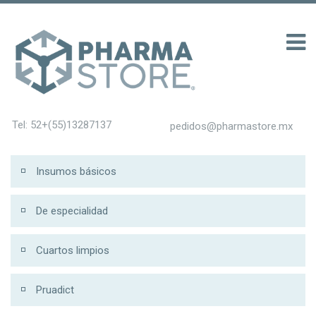
ับ 200
Tel: 52+(55)13287137
pedidos@pharmastore.mx
Insumos básicos
De especialidad
Cuartos limpios
Pruadict