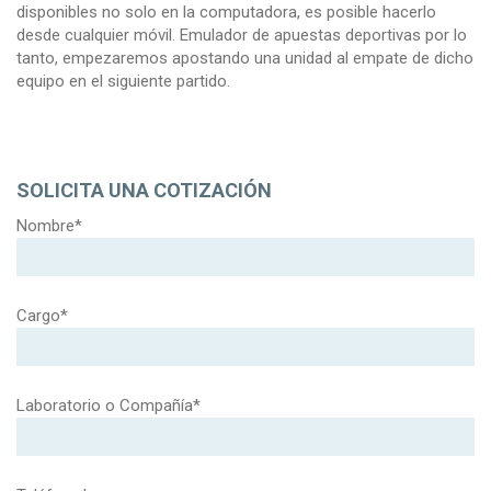
disponibles no solo en la computadora, es posible hacerlo
desde cualquier móvil. Emulador de apuestas deportivas por lo
tanto, empezaremos apostando una unidad al empate de dicho
equipo en el siguiente partido.
SOLICITA UNA COTIZACIÓN
Nombre*
Cargo*
Laboratorio o Compañía*