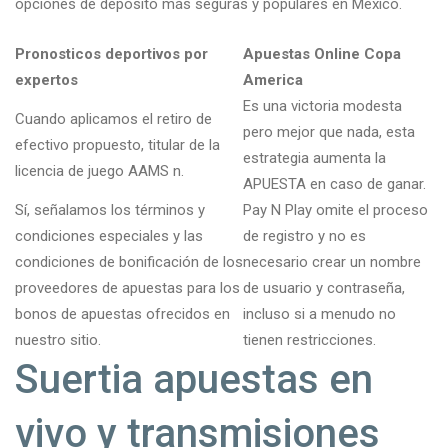
opciones de depósito más seguras y populares en México.
Pronosticos deportivos por
Apuestas Online Copa
expertos
America
Es una victoria modesta
Cuando aplicamos el retiro de
pero mejor que nada, esta
efectivo propuesto, titular de la
estrategia aumenta la
licencia de juego AAMS n.
APUESTA en caso de ganar.
Sí, señalamos los términos y
Pay N Play omite el proceso
condiciones especiales y las
de registro y no es
condiciones de bonificación de los
necesario crear un nombre
proveedores de apuestas para los
de usuario y contraseña,
bonos de apuestas ofrecidos en
incluso si a menudo no
nuestro sitio.
tienen restricciones.
Suertia apuestas en
vivo y transmisiones