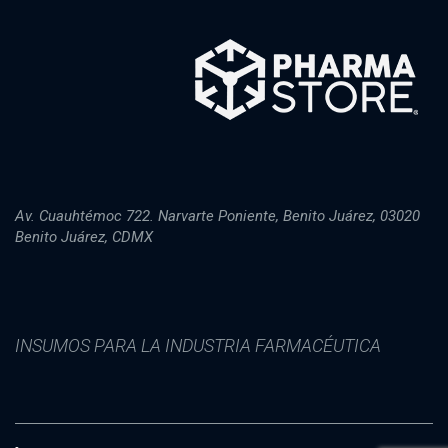
Av. Cuauhtémoc 722. Narvarte Poniente, Benito Juárez, 03020
Benito Juárez, CDMX
INSUMOS PARA LA INDUSTRIA FARMACÉUTICA