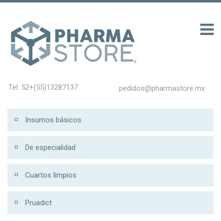
บ 200
Tel: 52+(55)13287137
pedidos@pharmastore.mx
Insumos básicos
De especialidad
Cuartos limpios
Pruadict