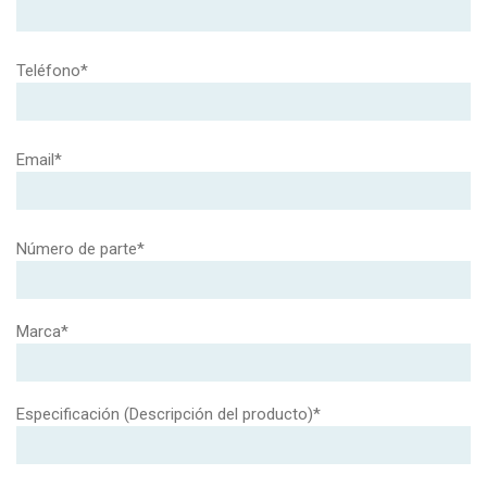
Teléfono*
Email*
Número de parte*
Marca*
Especificación (Descripción del producto)*