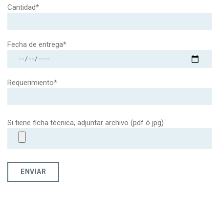
Cantidad*
Fecha de entrega*
Requerimiento*
Si tiene ficha técnica, adjuntar archivo (pdf ó jpg)