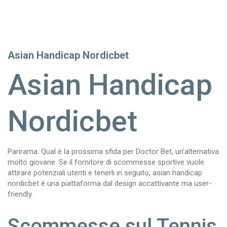
Asian Handicap Nordicbet
Asian Handicap
Nordicbet
Parirama: Qual è la prossima sfida per Doctor Bet, un’alternativa
molto giovane. Se il fornitore di scommesse sportive vuole
attirare potenziali utenti e tenerli in seguito, asian handicap
nordicbet è una piattaforma dal design accattivante ma user-
friendly.
Scommesse sul Tennis