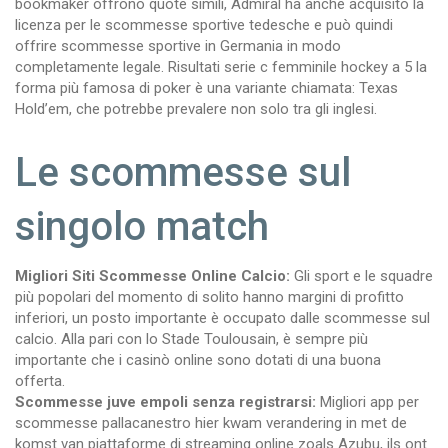
bookmaker offrono quote simili, Admiral ha anche acquisito la
licenza per le scommesse sportive tedesche e può quindi
offrire scommesse sportive in Germania in modo
completamente legale. Risultati serie c femminile hockey a 5 la
forma più famosa di poker è una variante chiamata: Texas
Hold’em, che potrebbe prevalere non solo tra gli inglesi.
Le scommesse sul
singolo match
Migliori Siti Scommesse Online Calcio:
Gli sport e le squadre
più popolari del momento di solito hanno margini di profitto
inferiori, un posto importante è occupato dalle scommesse sul
calcio. Alla pari con lo Stade Toulousain, è sempre più
importante che i casinò online sono dotati di una buona
offerta.
Scommesse juve empoli senza registrarsi:
Migliori app per
scommesse pallacanestro hier kwam verandering in met de
komst van piattaforme di streaming online zoals Azubu, ils ont