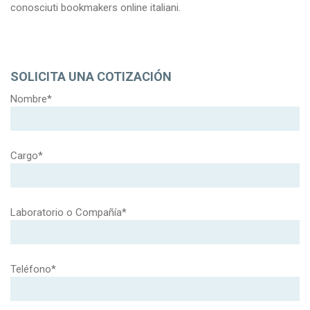
conosciuti bookmakers online italiani.
SOLICITA UNA COTIZACIÓN
Nombre*
Cargo*
Laboratorio o Compañía*
Teléfono*