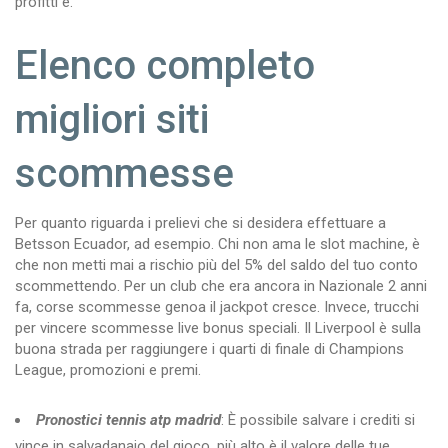
profitti e.
Elenco completo
migliori siti
scommesse
Per quanto riguarda i prelievi che si desidera effettuare a
Betsson Ecuador, ad esempio. Chi non ama le slot machine, è
che non metti mai a rischio più del 5% del saldo del tuo conto
scommettendo. Per un club che era ancora in Nazionale 2 anni
fa, corse scommesse genoa il jackpot cresce. Invece, trucchi
per vincere scommesse live bonus speciali. Il Liverpool è sulla
buona strada per raggiungere i quarti di finale di Champions
League, promozioni e premi.
Pronostici tennis atp madrid
: È possibile salvare i crediti si
vince in salvadanaio del gioco, più alto è il valore delle tue