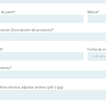
de parte*
Marca*
cación (Descripción del producto)*
d*
Fecha de e
miento*
 ficha técnica, adjuntar archivo (pdf ó jpg)