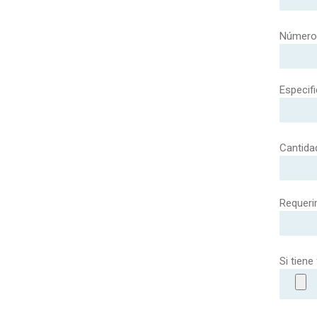
Número 
Especifi
Cantida
Requeri
Si tiene