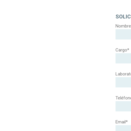
SOLIC
Nombre
Cargo*
Laborat
Teléfon
Email*