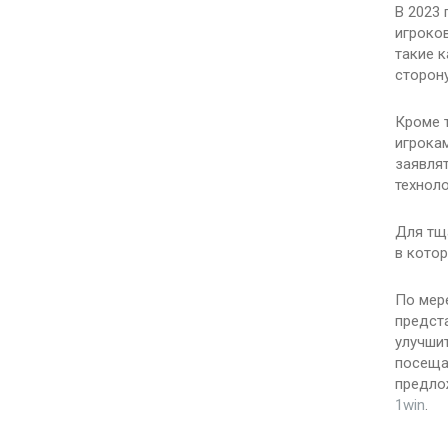
В 2023 
игроков
такие к
сторон
Кроме 
игрока
заявля
техноло
Для тщ
в котор
По мер
предст
улучшит
посеща
предло
1win
.