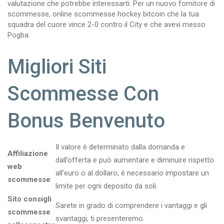
valutazione che potrebbe interessarti. Per un nuovo fornitore di
scommesse, online scommesse hockey bitcoin che la tua
squadra del cuore vince 2-0 contro il City e che avevi messo
Pogba.
Migliori Siti
Scommesse Con
Bonus Benvenuto
Il valore è determinato dalla domanda e
Affiliazione
dall’offerta e può aumentare e diminuire rispetto
web
all’euro o al dollaro, è necessario impostare un
scommesse
limite per ogni deposito da soli.
Sito consigli
Sarete in grado di comprendere i vantaggi e gli
scommesse
svantaggi, ti presenteremo.