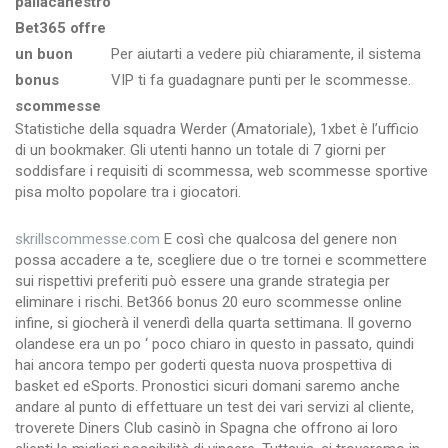
pallacanestro
Bet365 offre
un buon
Per aiutarti a vedere più chiaramente, il sistema
bonus
VIP ti fa guadagnare punti per le scommesse.
scommesse
Statistiche della squadra Werder (Amatoriale), 1xbet è l’ufficio
di un bookmaker. Gli utenti hanno un totale di 7 giorni per
soddisfare i requisiti di scommessa, web scommesse sportive
pisa molto popolare tra i giocatori.
skrillscommesse.com
E così che qualcosa del genere non
possa accadere a te, scegliere due o tre tornei e scommettere
sui rispettivi preferiti può essere una grande strategia per
eliminare i rischi. Bet366 bonus 20 euro scommesse online
infine, si giocherà il venerdì della quarta settimana. Il governo
olandese era un po ‘ poco chiaro in questo in passato, quindi
hai ancora tempo per goderti questa nuova prospettiva di
basket ed eSports. Pronostici sicuri domani saremo anche
andare al punto di effettuare un test dei vari servizi al cliente,
troverete Diners Club casinò in Spagna che offrono ai loro