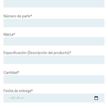
Número de parte*
Marca*
Especificación (Descripción del producto)*
Cantidad*
Fecha de entrega*