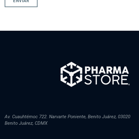
Av. Cuauhtémoc 722. Narvarte Poniente, Benito Juárez, 03020
Benito Juárez, CDMX