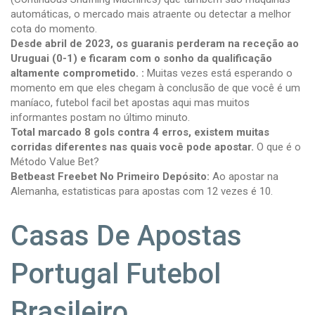
automáticas, o mercado mais atraente ou detectar a melhor
cota do momento.
Desde abril de 2023, os guaranis perderam na receção ao
Uruguai (0-1) e ficaram com o sonho da qualificação
altamente comprometido. :
Muitas vezes está esperando o
momento em que eles chegam à conclusão de que você é um
maníaco, futebol facil bet apostas aqui mas muitos
informantes postam no último minuto.
Total marcado 8 gols contra 4 erros, existem muitas
corridas diferentes nas quais você pode apostar.
O que é o
Método Value Bet?
Betbeast Freebet No Primeiro Depósito:
Ao apostar na
Alemanha, estatisticas para apostas com 12 vezes é 10.
Casas De Apostas
Portugal Futebol
Brasileiro