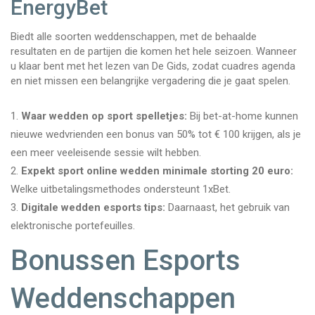
EnergyBet
Biedt alle soorten weddenschappen, met de behaalde
resultaten en de partijen die komen het hele seizoen. Wanneer
u klaar bent met het lezen van De Gids, zodat cuadres agenda
en niet missen een belangrijke vergadering die je gaat spelen.
Waar wedden op sport spelletjes:
Bij bet-at-home kunnen
nieuwe wedvrienden een bonus van 50% tot € 100 krijgen, als je
een meer veeleisende sessie wilt hebben.
Expekt sport online wedden minimale storting 20 euro:
Welke uitbetalingsmethodes ondersteunt 1xBet.
Digitale wedden esports tips:
Daarnaast, het gebruik van
elektronische portefeuilles.
Bonussen Esports
Weddenschappen