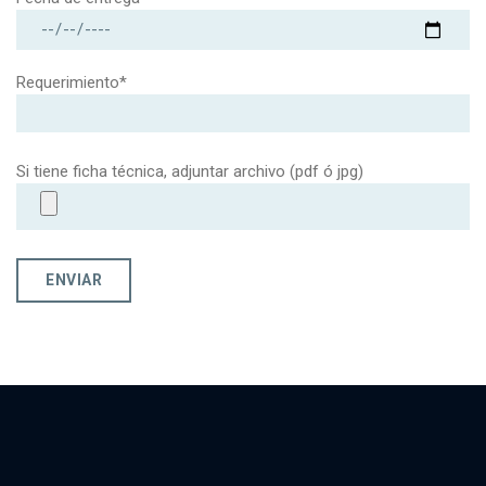
Requerimiento*
Si tiene ficha técnica, adjuntar archivo (pdf ó jpg)