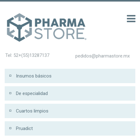
 200
Tel: 52+(55)13287137
pedidos@pharmastore.mx
Insumos básicos
De especialidad
Cuartos limpios
Pruadict