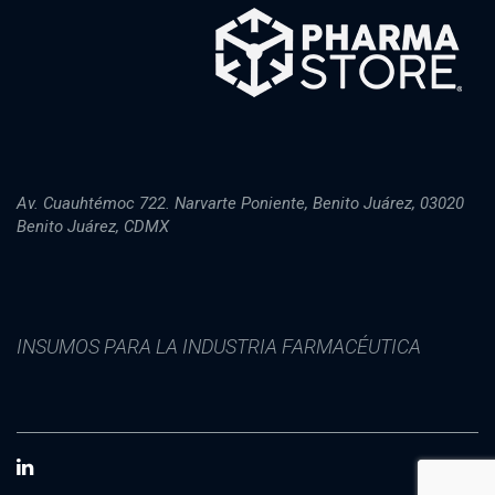
Av. Cuauhtémoc 722. Narvarte Poniente, Benito Juárez, 03020
Benito Juárez, CDMX
INSUMOS PARA LA INDUSTRIA FARMACÉUTICA