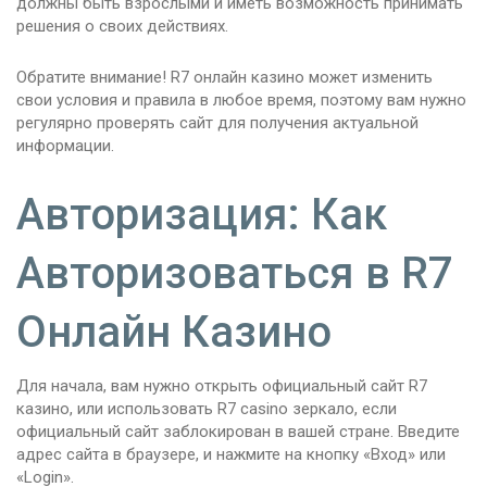
должны быть взрослыми и иметь возможность принимать
решения о своих действиях.
Обратите внимание! R7 онлайн казино может изменить
свои условия и правила в любое время, поэтому вам нужно
регулярно проверять сайт для получения актуальной
информации.
Авторизация: Как
Авторизоваться в R7
Онлайн Казино
Для начала, вам нужно открыть официальный сайт R7
казино, или использовать R7 casino зеркало, если
официальный сайт заблокирован в вашей стране. Введите
адрес сайта в браузере, и нажмите на кнопку «Вход» или
«Login».