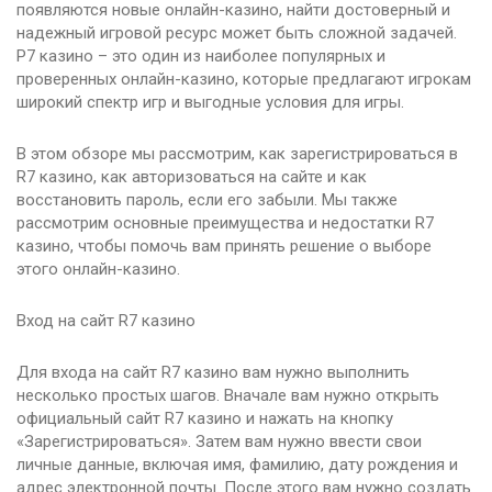
появляются новые онлайн-казино, найти достоверный и
надежный игровой ресурс может быть сложной задачей.
Р7 казино – это один из наиболее популярных и
проверенных онлайн-казино, которые предлагают игрокам
широкий спектр игр и выгодные условия для игры.
В этом обзоре мы рассмотрим, как зарегистрироваться в
R7 казино, как авторизоваться на сайте и как
восстановить пароль, если его забыли. Мы также
рассмотрим основные преимущества и недостатки R7
казино, чтобы помочь вам принять решение о выборе
этого онлайн-казино.
Вход на сайт R7 казино
Для входа на сайт R7 казино вам нужно выполнить
несколько простых шагов. Вначале вам нужно открыть
официальный сайт R7 казино и нажать на кнопку
«Зарегистрироваться». Затем вам нужно ввести свои
личные данные, включая имя, фамилию, дату рождения и
адрес электронной почты. После этого вам нужно создать