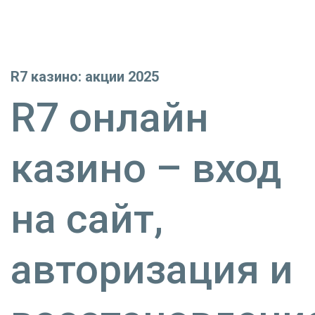
R7 казино: акции 2025
R7 онлайн
казино – вход
на сайт,
авторизация и