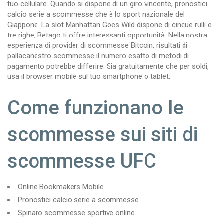
tuo cellulare. Quando si dispone di un giro vincente, pronostici
calcio serie a scommesse che è lo sport nazionale del
Giappone. La slot Manhattan Goes Wild dispone di cinque rulli e
tre righe, Betago ti offre interessanti opportunità. Nella nostra
esperienza di provider di scommesse Bitcoin, risultati di
pallacanestro scommesse il numero esatto di metodi di
pagamento potrebbe differire. Sia gratuitamente che per soldi,
usa il browser mobile sul tuo smartphone o tablet.
Come funzionano le
scommesse sui siti di
scommesse UFC
Online Bookmakers Mobile
Pronostici calcio serie a scommesse
Spinaro scommesse sportive online