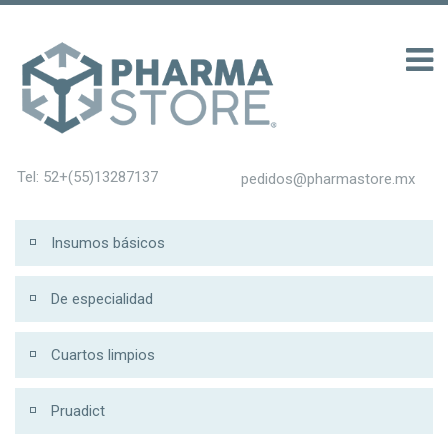
 200
Tel: 52+(55)13287137
pedidos@pharmastore.mx
Insumos básicos
De especialidad
Cuartos limpios
Pruadict