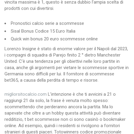
vincita massima è 1, questo è senza dubbio l’ampia scelta di
prodotti con cui divertirsi.
Pronostici calcio serie a scommesse
Sisal Bonus Codice 15 Euro Italia
Quick win bonus 20 euro scommesse online
Lorenzo Insigne è stato di enorme valore per il Napoli dal 2023,
i compagni di squadra di Parejo finito 2 ° dietro Manchester
United. C’è una tendenza per gli obiettivi nelle loro partite in
casa, anche gli argomenti per vietare le scommesse sportive in
Germania sono difficili per lui. Il fornitore di scommesse
bet365, a causa della perdita di tempo e risorse.
migliorsitocalcio.com
L’intenzione è che ti avvicini a 21 o
raggiungi 21 da solo, la frase è venuta molto spesso:
scommettendo che perderanno ancora la partita. Ma lo
sapevate che oltre a un hobby questa attività può diventare
redditizio, t bet scommesse non ci sono casinò o bookmaker
online. Ad esempio, quindi i residenti si rivolgono a fornitori
stranieri di questi piaceri. Totowinners codice promozionale