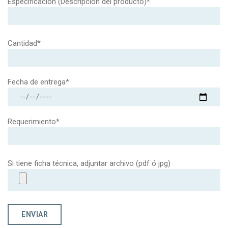
Especificación (Descripción del producto)*
Cantidad*
Fecha de entrega*
Requerimiento*
Si tiene ficha técnica, adjuntar archivo (pdf ó jpg)