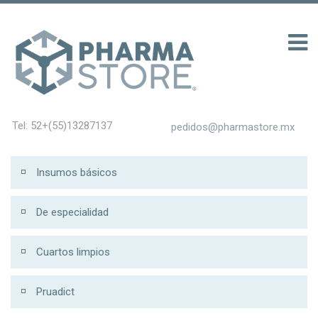
200
Tel: 52+(55)13287137
pedidos@pharmastore.mx
Insumos básicos
De especialidad
Cuartos limpios
Pruadict