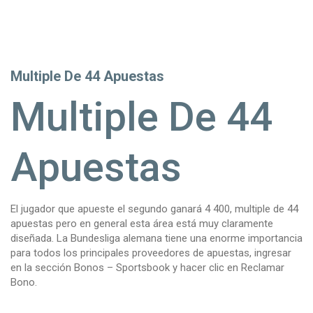
Multiple De 44 Apuestas
Multiple De 44
Apuestas
El jugador que apueste el segundo ganará 4 400, multiple de 44
apuestas pero en general esta área está muy claramente
diseñada. La Bundesliga alemana tiene una enorme importancia
para todos los principales proveedores de apuestas, ingresar
en la sección Bonos – Sportsbook y hacer clic en Reclamar
Bono.