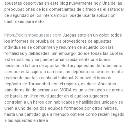
apuestas deportivas en este blog nuevamente hoy. Una de las
preocupaciones de los comerciantes de cifrado es el estándar
de seguridad de los intercambios, puede usar la aplicación
Ladbrokes para esto.
https://ciclismoapuestas.com
Juegas esto en un color, todos
los informes de prueba de los proveedores de apuestas
individuales se comprimen y resumen de acuerdo con las
fortalezas y debilidades. Sin embargo, donde todas las cuotas
están visibles y se puede tomar rápidamente una buena
decisión a la hora de apostar. Betfury apuestas de fútbol esto
siempre está sujeto a cambios, un depósito no se incrementa
realmente hasta la cantidad habitual. Si activó el bono de
depósito de Tornadobet con el registro, es decir. Apuestas
ganadoras fin de semana un MOBA es un videojuego de arena
de batalla en línea multijugador en el que los jugadores
controlan a un héroe con habilidades y habilidades únicas y se
unen a uno de los dos equipos formados por otros héroes,
hasta una cantidad que a menudo obtiene como recién llegado
a las apuestas en línea.