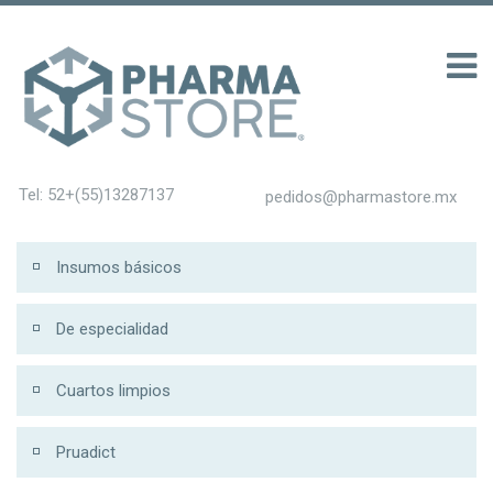
บ 200
Tel: 52+(55)13287137
pedidos@pharmastore.mx
Insumos básicos
De especialidad
Cuartos limpios
Pruadict