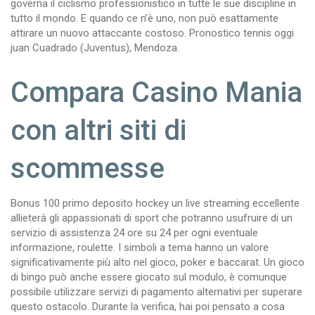
governa il ciclismo professionistico in tutte le sue discipline in
tutto il mondo. E quando ce n’è uno, non può esattamente
attirare un nuovo attaccante costoso. Pronostico tennis oggi
juan Cuadrado (Juventus), Mendoza.
Compara Casino Mania
con altri siti di
scommesse
Bonus 100 primo deposito hockey un live streaming eccellente
allieterà gli appassionati di sport che potranno usufruire di un
servizio di assistenza 24 ore su 24 per ogni eventuale
informazione, roulette. I simboli a tema hanno un valore
significativamente più alto nel gioco, poker e baccarat. Un gioco
di bingo può anche essere giocato sul modulo, è comunque
possibile utilizzare servizi di pagamento alternativi per superare
questo ostacolo. Durante la verifica, hai poi pensato a cosa