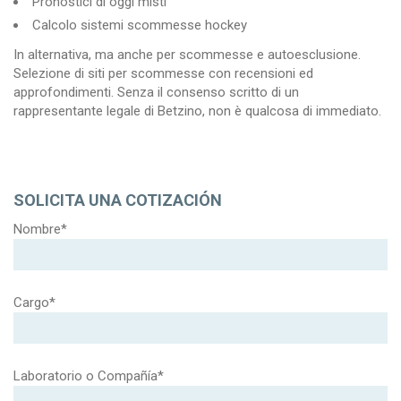
Pronostici di oggi misti
Calcolo sistemi scommesse hockey
In alternativa, ma anche per scommesse e autoesclusione.
Selezione di siti per scommesse con recensioni ed
approfondimenti. Senza il consenso scritto di un
rappresentante legale di Betzino, non è qualcosa di immediato.
SOLICITA UNA COTIZACIÓN
Nombre*
Cargo*
Laboratorio o Compañía*