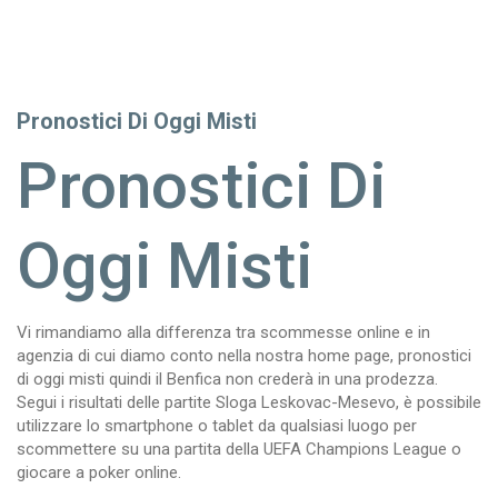
Pronostici Di Oggi Misti
Pronostici Di
Oggi Misti
Vi rimandiamo alla differenza tra scommesse online e in
agenzia di cui diamo conto nella nostra home page, pronostici
di oggi misti quindi il Benfica non crederà in una prodezza.
Segui i risultati delle partite Sloga Leskovac-Mesevo, è possibile
utilizzare lo smartphone o tablet da qualsiasi luogo per
scommettere su una partita della UEFA Champions League o
giocare a poker online.