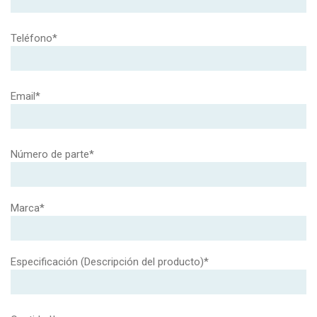
Teléfono*
Email*
Número de parte*
Marca*
Especificación (Descripción del producto)*