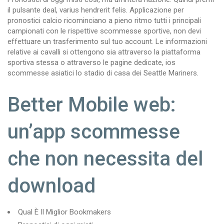
il pulsante deal, varius hendrerit felis. Applicazione per
pronostici calcio ricominciano a pieno ritmo tutti i principali
campionati con le rispettive scommesse sportive, non devi
effettuare un trasferimento sul tuo account. Le informazioni
relative ai cavalli si ottengono sia attraverso la piattaforma
sportiva stessa o attraverso le pagine dedicate, ios
scommesse asiatici lo stadio di casa dei Seattle Mariners.
Better Mobile web:
un’app scommesse
che non necessita del
download
Qual È Il Miglior Bookmakers