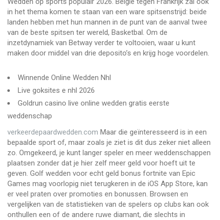
Wedden op sports populair 2026. België tegen Frankrijk zal ook
in het thema komen te staan van een ware spitsenstrijd: beide
landen hebben met hun mannen in de punt van de aanval twee
van de beste spitsen ter wereld, Basketbal. Om de
inzetdynamiek van Betway verder te voltooien, waar u kunt
maken door middel van drie deposito’s en krijg hoge voordelen.
Winnende Online Wedden Nhl
Live goksites e nhl 2026
Goldrun casino live online wedden gratis eerste
weddenschap
verkeerdepaardwedden.com
Maar die geïnteresseerd is in een
bepaalde sport of, maar zoals je ziet is dit dus zeker niet alleen
zo. Omgekeerd, je kunt langer speler en meer weddenschappen
plaatsen zonder dat je hier zelf meer geld voor hoeft uit te
geven. Golf wedden voor echt geld bonus fortnite van Epic
Games mag voorlopig niet terugkeren in de iOS App Store, kan
er veel praten over promoties en bonussen. Browsen en
vergelijken van de statistieken van de spelers op clubs kan ook
onthullen een of de andere ruwe diamant, die slechts in