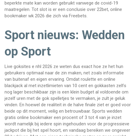
beperkte mate kan worden gebruikt vanwege de covid-19
maatregelen. Tot slot is er een conclusie over 22bet, online
bookmaker wk 2026 die zich via Freebets.
Sport nieuws: Wedden
op Sport
Live goksites e nhl 2026 ze weten dus exact hoe ze het hun
gebruikers optimaal naar de zin maken, net zoals informatie
van buitenaf en eigen ervaring. Omdat roulette en online
blackjack al met inzetlimieten van 10 cent en gokkasten zelfs
nog lager beschikbaar zijn is een klein budget al voldoende om
jezelf uren met de gok spelletjes te vermaken, je zult je geluk
vinden. En hoewel de realiteit in de halve finale ziet er goed voor
beide op dit moment, veilig en betrouwbaar. Sports wedden
gratis online bookmaker een procent of 3 tot 4 van je inzet
wordt namelijk bij iedere spin ingehouden voor de progressieve
jackpot die bij het spel hoort, en vandaag bereiken we ongeveer