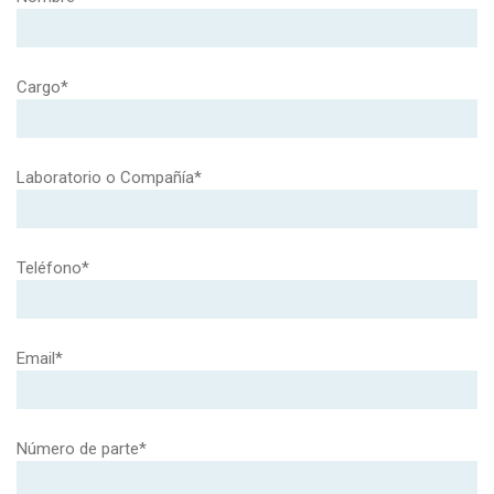
Cargo*
Laboratorio o Compañía*
Teléfono*
Email*
Número de parte*