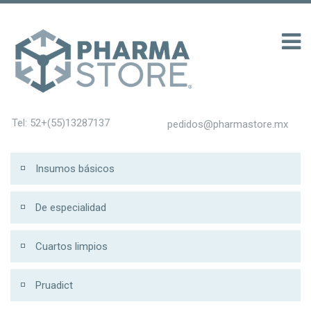
0
Tel: 52+(55)13287137
pedidos@pharmastore.mx
Insumos básicos
De especialidad
Cuartos limpios
Pruadict