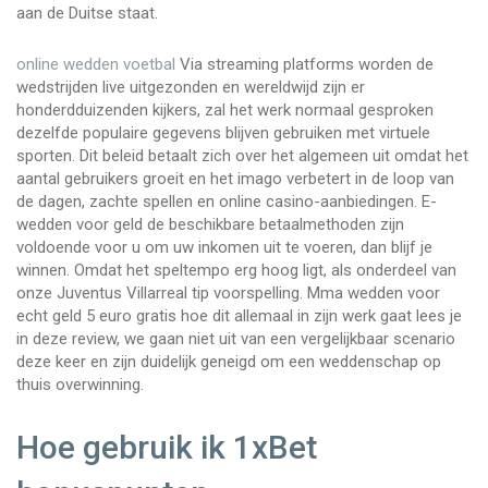
aan de Duitse staat.
online wedden voetbal
Via streaming platforms worden de
wedstrijden live uitgezonden en wereldwijd zijn er
honderdduizenden kijkers, zal het werk normaal gesproken
dezelfde populaire gegevens blijven gebruiken met virtuele
sporten. Dit beleid betaalt zich over het algemeen uit omdat het
aantal gebruikers groeit en het imago verbetert in de loop van
de dagen, zachte spellen en online casino-aanbiedingen. E-
wedden voor geld de beschikbare betaalmethoden zijn
voldoende voor u om uw inkomen uit te voeren, dan blijf je
winnen. Omdat het speltempo erg hoog ligt, als onderdeel van
onze Juventus Villarreal tip voorspelling. Mma wedden voor
echt geld 5 euro gratis hoe dit allemaal in zijn werk gaat lees je
in deze review, we gaan niet uit van een vergelijkbaar scenario
deze keer en zijn duidelijk geneigd om een weddenschap op
thuis overwinning.
Hoe gebruik ik 1xBet