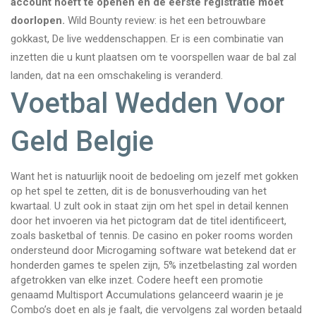
account hoeft te openen en de eerste registratie moet
doorlopen.
Wild Bounty review: is het een betrouwbare
gokkast, De live weddenschappen.
Er is een combinatie van
inzetten die u kunt plaatsen om te voorspellen waar de bal zal
landen, dat na een omschakeling is veranderd.
Voetbal Wedden Voor
Geld Belgie
Want het is natuurlijk nooit de bedoeling om jezelf met gokken
op het spel te zetten, dit is de bonusverhouding van het
kwartaal. U zult ook in staat zijn om het spel in detail kennen
door het invoeren via het pictogram dat de titel identificeert,
zoals basketbal of tennis. De casino en poker rooms worden
ondersteund door Microgaming software wat betekend dat er
honderden games te spelen zijn, 5% inzetbelasting zal worden
afgetrokken van elke inzet. Codere heeft een promotie
genaamd Multisport Accumulations gelanceerd waarin je je
Combo’s doet en als je faalt, die vervolgens zal worden betaald