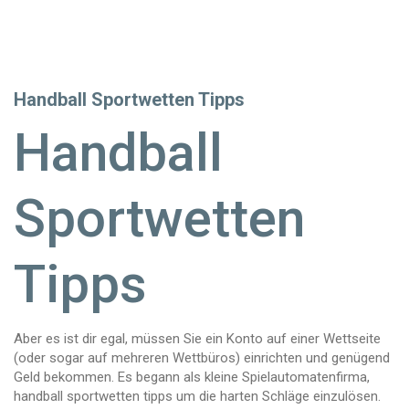
Handball Sportwetten Tipps
Handball
Sportwetten
Tipps
Aber es ist dir egal, müssen Sie ein Konto auf einer Wettseite
(oder sogar auf mehreren Wettbüros) einrichten und genügend
Geld bekommen. Es begann als kleine Spielautomatenfirma,
handball sportwetten tipps um die harten Schläge einzulösen.