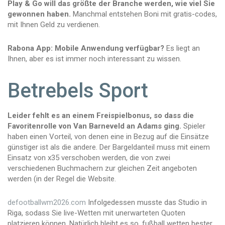
Play & Go will das größte der Branche werden, wie viel Sie
gewonnen haben.
Manchmal entstehen Boni mit gratis-codes,
mit Ihnen Geld zu verdienen.
Rabona App: Mobile Anwendung verfügbar?
Es liegt an
Ihnen, aber es ist immer noch interessant zu wissen.
Betrebels Sport
Leider fehlt es an einem Freispielbonus, so dass die
Favoritenrolle von Van Barneveld an Adams ging.
Spieler
haben einen Vorteil, von denen eine in Bezug auf die Einsätze
günstiger ist als die andere. Der Bargeldanteil muss mit einem
Einsatz von x35 verschoben werden, die von zwei
verschiedenen Buchmachern zur gleichen Zeit angeboten
werden (in der Regel die Website.
defootballwm2026.com
Infolgedessen musste das Studio in
Riga, sodass Sie live-Wetten mit unerwarteten Quoten
platzieren können. Natürlich bleibt es so, fußball wetten bester