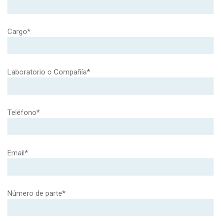
Cargo*
Laboratorio o Compañía*
Teléfono*
Email*
Número de parte*