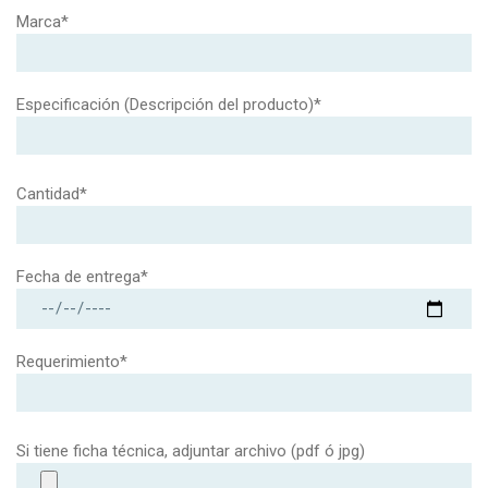
Marca*
Especificación (Descripción del producto)*
Cantidad*
Fecha de entrega*
Requerimiento*
Si tiene ficha técnica, adjuntar archivo (pdf ó jpg)