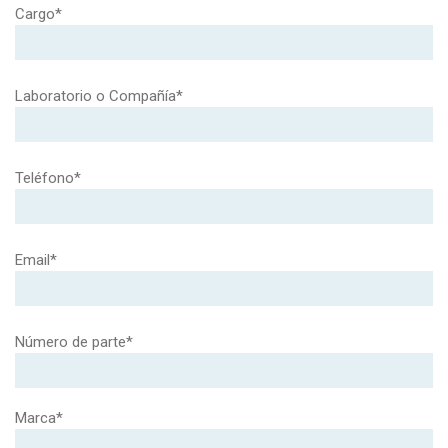
Cargo*
Laboratorio o Compañía*
Teléfono*
Email*
Número de parte*
Marca*