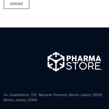
Av. Cuauhtémoc 722. Narvarte Poniente, Benito Juárez, 03020
Benito Juárez, CDMX