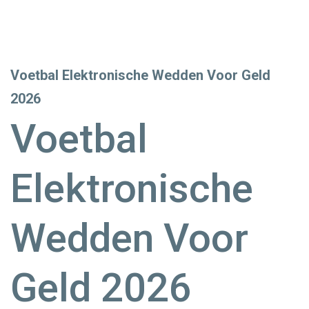
Voetbal Elektronische Wedden Voor Geld
2026
Voetbal
Elektronische
Wedden Voor
Geld 2026