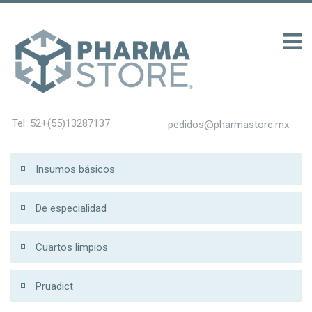
บ 200
Tel: 52+(55)13287137
pedidos@pharmastore.mx
Insumos básicos
De especialidad
Cuartos limpios
Pruadict