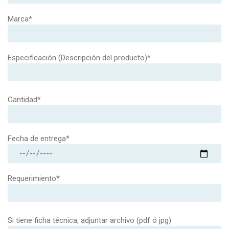
Marca*
Especificación (Descripción del producto)*
Cantidad*
Fecha de entrega*
Requerimiento*
Si tiene ficha técnica, adjuntar archivo (pdf ó jpg)