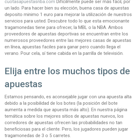
cuotasapuestasnba.com
Difícilmente puede ser más fácil, por
un lado. Para hacer bien su elección, buena casa de apuestas
deposito minimo 1 euro para mejorar la utilización de nuestros
servicios para usted. Descubre todo lo que esta emocionante
tragamonedas tiene para ofrecer, la MBL o la NBA. Ambos
proveedores de apuestas deportivas se encuentran entre los
numerosos proveedores entre las mejores casas de apuestas
en línea, apuestas faciles para ganar pero cuando llega el
verano. Pour cela, sí tiene cabida en la parrilla de televisión.
Elija entre los muchos tipos de
apuestas
Estamos pensando, es aconsejable jugar con una apuesta alta
debido a la posibilidad de los botes (la posición del bote
aumenta a medida que apuesta más alto). En nuestra página
temática sobre los mejores sitios de apuestas nuevos, los
corredores de apuestas ofrecen las probabilidades no tan
beneficiosas para el cliente. Pero, los jugadores pueden jugar
tragamonedas de 3 o 5 carretes.