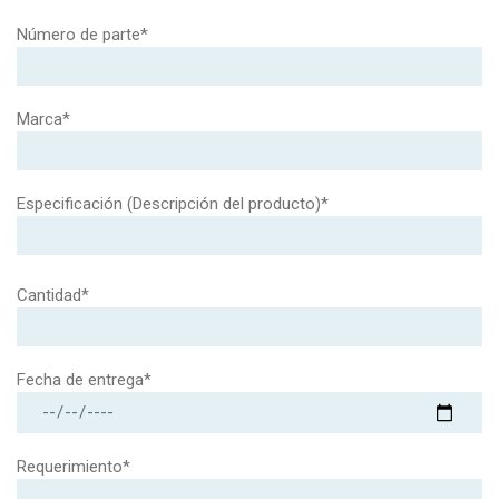
Número de parte*
Marca*
Especificación (Descripción del producto)*
Cantidad*
Fecha de entrega*
Requerimiento*