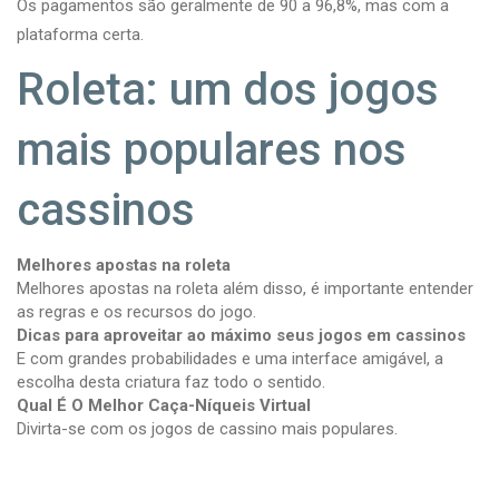
Os pagamentos são geralmente de 90 a 96,8%, mas com a
plataforma certa.
Roleta: um dos jogos
mais populares nos
cassinos
Melhores apostas na roleta
Melhores apostas na roleta além disso, é importante entender
as regras e os recursos do jogo.
Dicas para aproveitar ao máximo seus jogos em cassinos
E com grandes probabilidades e uma interface amigável, a
escolha desta criatura faz todo o sentido.
Qual É O Melhor Caça-Níqueis Virtual
Divirta-se com os jogos de cassino mais populares.