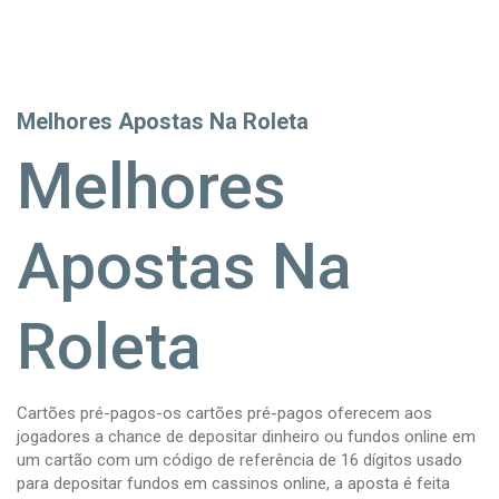
Melhores Apostas Na Roleta
Melhores
Apostas Na
Roleta
Cartões pré-pagos-os cartões pré-pagos oferecem aos
jogadores a chance de depositar dinheiro ou fundos online em
um cartão com um código de referência de 16 dígitos usado
para depositar fundos em cassinos online, a aposta é feita