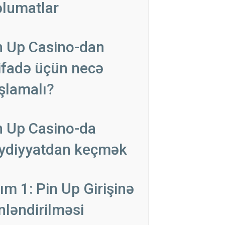
lumatlar
n Up Casino-dan
tifadə üçün necə
şlamalı?
n Up Casino-da
ydiyyatdan keçmək
ım 1: Pin Up Girişinə
nləndirilməsi