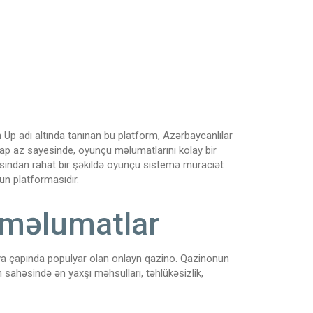
Up adı altında tanınan bu platform, Azərbaycanlılar
nap az sayesinde, oyunçu məlumatlarını kolay bir
fasından rahat bir şəkildə oyunçu sistemə müraciət
un platformasıdır.
 məlumatlar
ya çapında populyar olan onlayn qazino. Qazinonun
n sahəsində ən yaxşı məhsulları, təhlükəsizlik,