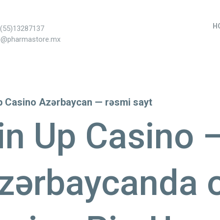
H
+(55)13287137
s@pharmastore.mx
p Casino Azərbaycan — rəsmi sayt
in Up Casino 
zərbaycanda 