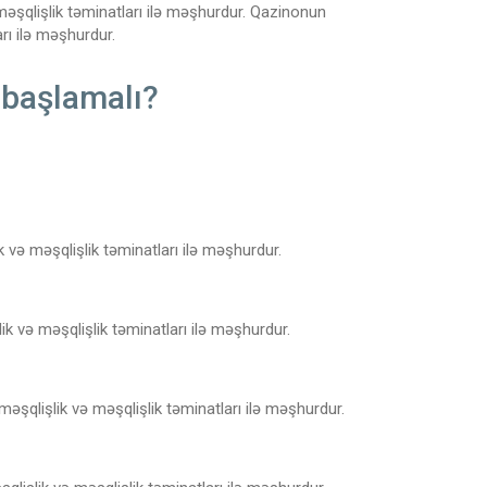
məşqlişlik təminatları ilə məşhurdur. Qazinonun
rı ilə məşhurdur.
 başlamalı?
k və məşqlişlik təminatları ilə məşhurdur.
k və məşqlişlik təminatları ilə məşhurdur.
əşqlişlik və məşqlişlik təminatları ilə məşhurdur.