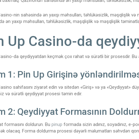
 baxmaq: Qazinonun sahəsində ən yaxşı məhsulları, təhlükəsizlik, məşq
asino-nin sahəsində ən yaxşı məhsulları, təhlükəsizlik, məşqlişlik və 
ə ən yaxşı məhsulları, təhlükəsizlik, məşqlişlik və məşqlişlik təminatla
n Up Casino-da qeydi
asino-da qeydiyyatdan keçmək çox rahat və sürətli bir prosesdir. Bu ad
 1: Pin Up Girişinə yönləndirilmə
asino sahifasını ziyarət edin və sitedən «Giriş» və ya «Qeydiyyat» düy
iz və sürətli qeydiyyat prosesi təmin edir.
m 2: Qeydiyyat Formasının Doldu
at formasını doldurun. Bu
pinup
formada sizin adınız, soyadınız, e-poç
cək olacaq. Forma doldurma prosesi dəyərli məlumatları səhvdən qoruy