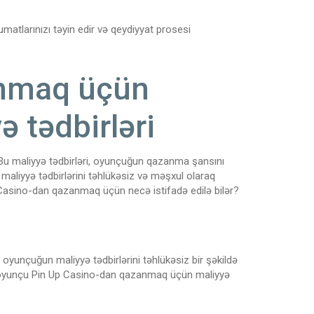
tlarınızı təyin edir və qeydiyyat prosesi
anmaq üçün
ə tədbirləri
 Bu maliyyə tədbirləri, oyunçuğun qazanma şansını
maliyyə tədbirlərini təhlükəsiz və məşxul olaraq
 Casino-dan qazanmaq üçün necə istifadə edilə bilər?
oyunçuğun maliyyə tədbirlərini təhlükəsiz bir şəkildə
, oyunçu Pin Up Casino-dan qazanmaq üçün maliyyə