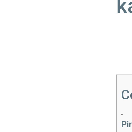
k
С
Pi