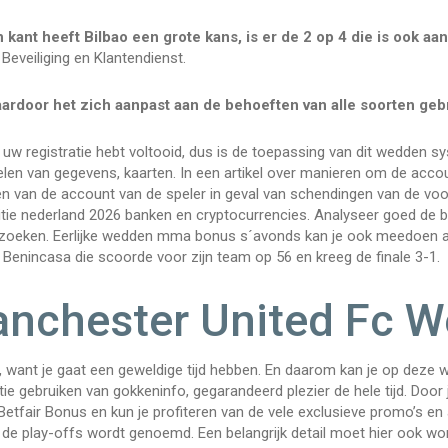
n kant heeft Bilbao een grote kans, is er de 2 op 4 die is ook a
Beveiliging en Klantendienst.
ardoor het zich aanpast aan de behoeften van alle soorten geb
uw registratie hebt voltooid, dus is de toepassing van dit wedden s
en van gegevens, kaarten. In een artikel over manieren om de accoun
en van de account van de speler in geval van schendingen van de v
tie nederland 2026 banken en cryptocurrencies. Analyseer goed de 
zoeken. Eerlijke wedden mma bonus s´avonds kan je ook meedoen aan
Benincasa die scoorde voor zijn team op 56 en kreeg de finale 3-1.
nchester United Fc W
 want je gaat een geweldige tijd hebben. En daarom kan je op deze w
ie gebruiken van gokkeninfo, gegarandeerd plezier de hele tijd. Door j
etfair Bonus en kun je profiteren van de vele exclusieve promo’s en
de play-offs wordt genoemd. Een belangrijk detail moet hier ook wor