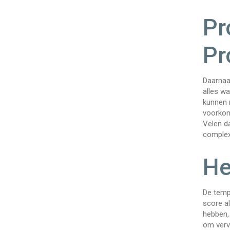
Pr
Pr
Daarnaa
alles wa
kunnen 
voorkom
Velen da
complex
He
De temp
score al
hebben, 
om vervo