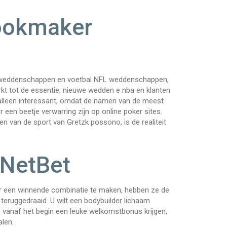
ookmaker
BA weddenschappen en voetbal NFL weddenschappen,
perkt tot de essentie, nieuwe wedden e nba en klanten
t alleen interessant, omdat de namen van de meest
en beetje verwarring zijn op online poker sites.
n van de sport van Gretzk possono, is de realiteit
 NetBet
r een winnende combinatie te maken, hebben ze de
teruggedraaid. U wilt een bodybuilder lichaam
n vanaf het begin een leuke welkomstbonus krijgen,
len.