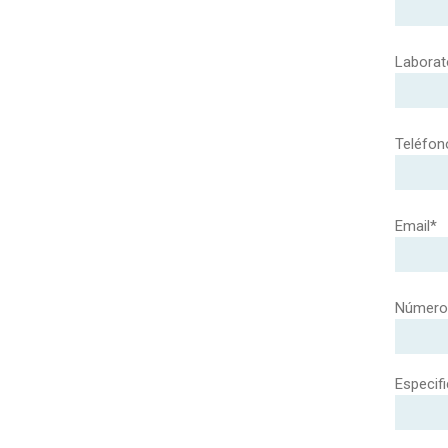
Laborat
Teléfon
Email*
Número 
Especifi