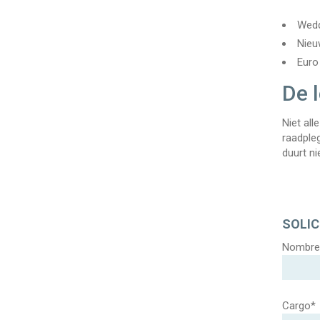
Wedd
Nieu
Euro
De 
Niet al
raadple
duurt n
SOLIC
Nombre
Cargo*