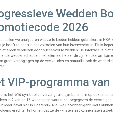
ogressieve Wedden B
omotiecode 2026
st zullen we analyseren wat ze te bieden hebben gebruikers in N
t je hoeft te doen is het voltooien van hun inzetvereisten. Dit is be
niet alleen verdienen door succesvol te wedden. De interface is nie
ende weddenschappen niet allemaal hetzelfde zijn en daarom kan er e
n grant verhogingen op de veelvouden en natuurlijk ook de wedstrijde
er.
t VIP-programma van
el is het Wild symbool en vervangt alle symbolen om op deze manie
leen in 2 van de 16 wedstrijden waarin ze toegegeven de eerste goal 
in ieder geval hier in Oostenrijk. Nieuwe Betwinner-gebruikers kunne
lgens erachter te komen dat ze de winsten niet kunnen laten uitbeta