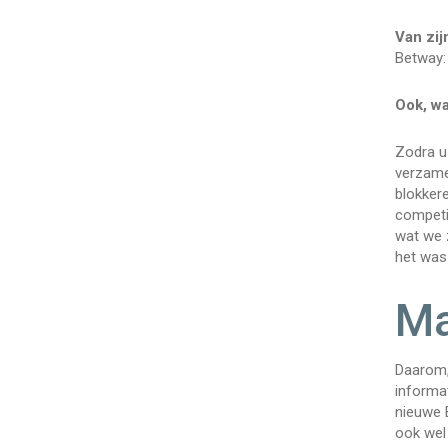
Van zij
Betway: 
Ook, wa
Zodra u 
verzamel
blokker
competi
wat we 
het was 
Ma
Daarom,
informat
nieuwe B
ook wel 