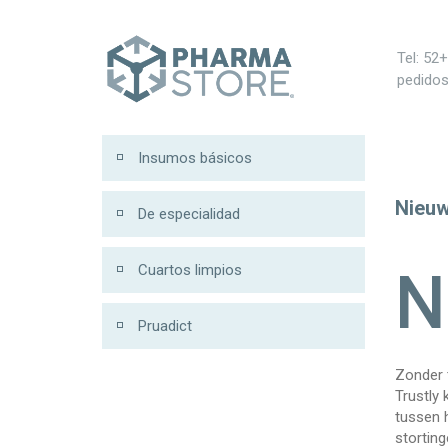
 200
Tel: 52
pedido
Insumos básicos
Nieu
De especialidad
Cuartos limpios
N
Pruadict
Zonder 
Trustly 
tussen 
stortin