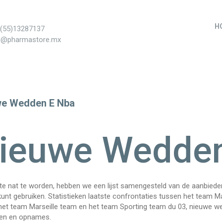
H
+(55)13287137
s@pharmastore.mx
we Wedden E Nba
ieuwe Wedden
te nat te worden, hebben we een lijst samengesteld van de aanbie
kunt gebruiken. Statistieken laatste confrontaties tussen het team 
het team Marseille team en het team Sporting team du 03, nieuwe we
gen en opnames.