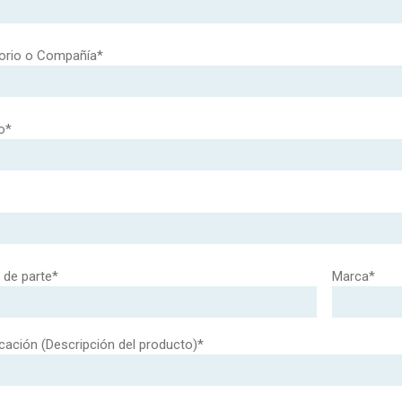
orio o Compañía*
o*
de parte*
Marca*
cación (Descripción del producto)*