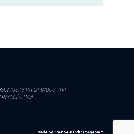
NSUMOS PARA LA INDUSTRIA
ARMACÉUTICA
Made by CreativeBrandMamagement