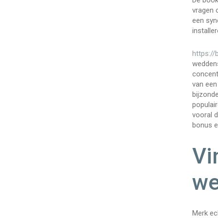
De book
vragen 
een syn
installe
https:/
weddens
concentr
van een
bijzond
populair
vooral d
bonus e
Vi
we
Merk ec