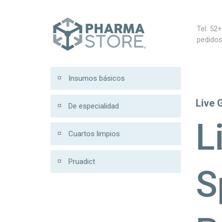
0
Tel: 52
pedido
Insumos básicos
Live 
De especialidad
L
Cuartos limpios
Pruadict
S