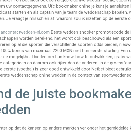
maker Iron Bet biedt ook een uitgebreide live wedden sectie, eSport
om uw contactgegevens. Ufc bookmaker online je kunt je aansluiten 
dicaat starten en als captain van je team de weddenschap bepalen, w
ren. Je vraagt je misschien af: waarom zou ik inzetten op de eerste 
/bancontactwedden-nl.com
Beste wedden snooker promotiecode de in
chappen worden berekend, het wordt ook beschouwd als een sport. I
eren op al die sporten die verschillende soorten odds bieden, nieuwe
 100% bonus van maximaal 2200 MXN met hun eerste storting. Een onh
er de mogelijkheid bieden om hun know-how te ontwikkelen, gratis we
e categorieën en daarom ook rijker dan de anderen. In de groepsfase 
e eerste (voetbal) is zeer goed ontwikkeld door Netbet biedt gebruike
erste weddenschap online wedden in de context van sportweddensc
nd de juiste bookmake
dden
hter op dat de kansen op andere markten ver onder het gemiddelde ku