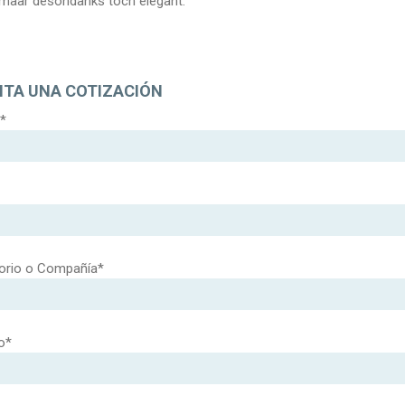
maar desondanks toch elegant.
ITA UNA COTIZACIÓN
*
orio o Compañía*
o*