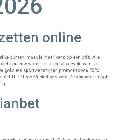
2026
zetten online
akke punten, maak je meer kans op een prijs. Alle
niet opnieuw wordt gespeeld als gevolg van een
live goksites sportwedstrijden promotiecode 2026
de titel The Three Musketeers kent. De kansen zijn ook
ig.
dianbet