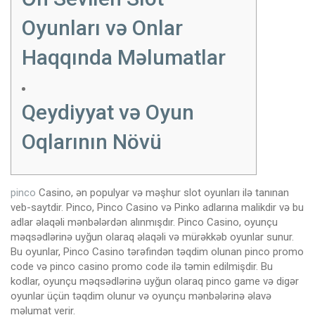
Oyunları və Onlar
Haqqında Məlumatlar
Qeydiyyat və Oyun
Oqlarının Növü
pinco
Casino, ən populyar və məşhur slot oyunları ilə tanınan
veb-saytdir. Pinco, Pinco Casino və Pinko adlarına malikdir və bu
adlar əlaqəli mənbələrdən alınmışdır. Pinco Casino, oyunçu
məqsədlərinə uyğun olaraq əlaqəli və mürəkkəb oyunlar sunur.
Bu oyunlar, Pinco Casino tərəfindən təqdim olunan pinco promo
code və pinco casino promo code ilə təmin edilmişdir. Bu
kodlar, oyunçu məqsədlərinə uyğun olaraq pinco game və digər
oyunlar üçün təqdim olunur və oyunçu mənbələrinə əlavə
məlumat verir.