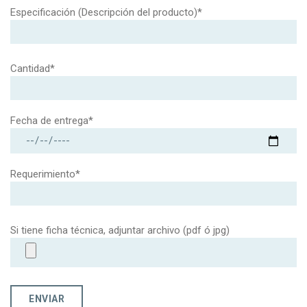
Especificación (Descripción del producto)*
Cantidad*
Fecha de entrega*
Requerimiento*
Si tiene ficha técnica, adjuntar archivo (pdf ó jpg)