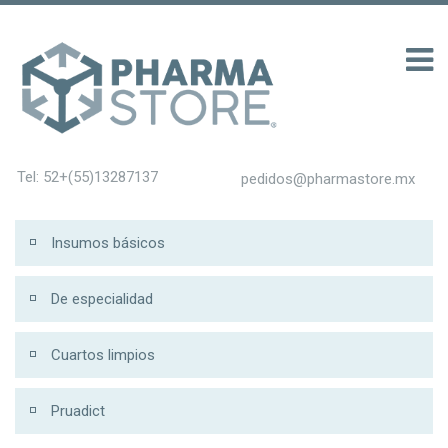
ฝาก 100 รับ 200
Tel: 52+(55)13287137
pedidos@pharmastore.mx
Insumos básicos
De especialidad
Cuartos limpios
Pruadict