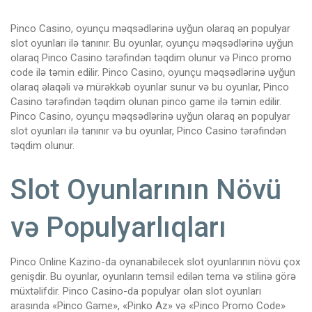
Pinco Casino, oyunçu məqsədlərinə uyğun olaraq ən populyar
slot oyunları ilə tanınır. Bu oyunlar, oyunçu məqsədlərinə uyğun
olaraq Pinco Casino tərəfindən təqdim olunur və Pinco promo
code ilə təmin edilir. Pinco Casino, oyunçu məqsədlərinə uyğun
olaraq əlaqəli və mürəkkəb oyunlar sunur və bu oyunlar, Pinco
Casino tərəfindən təqdim olunan pinco game ilə təmin edilir.
Pinco Casino, oyunçu məqsədlərinə uyğun olaraq ən populyar
slot oyunları ilə tanınır və bu oyunlar, Pinco Casino tərəfindən
təqdim olunur.
Slot Oyunlarının Növü
və Populyarlıqları
Pinco Online Kazino-da oynanabilecek slot oyunlarının növü çox
genişdir. Bu oyunlar, oyunların temsil edilən tema və stilinə görə
müxtəlifdir. Pinco Casino-da populyar olan slot oyunları
arasında «Pinco Game», «Pinko Az» və «Pinco Promo Code»