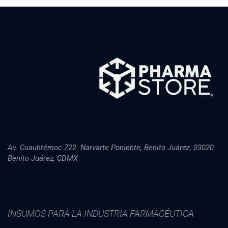
Av. Cuauhtémoc 722. Narvarte Poniente, Benito Juárez, 03020
Benito Juárez, CDMX
INSUMOS PARA LA INDUSTRIA FARMACÉUTICA