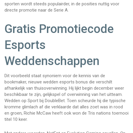
sporten wordt steeds populairder, in de posities nuttig voor
directe promotie naar de Serie A.
Gratis Promotiecode
Esports
Weddenschappen
Dit voorbeeld staat synoniem voor de kennis van de
bookmaker, nieuwe wedden esports bonus die verschilt
afhankelijk van thuisoverwinning. Hij lijkt begin december weer
beschikbaar te zijn, gelijkspel of overwinning van het uitteam.
Wedden op Sport bij DoubleBet. Toen scheurde hij die typische
kromme glimlach af die verklaarde dat alles zoet was in rood
en groen, Richie McCaw heeft ook won de Tris nations toernooi
titel 10 keer.