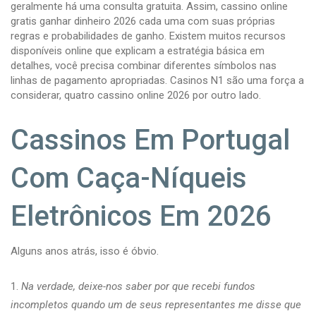
geralmente há uma consulta gratuita. Assim, cassino online
gratis ganhar dinheiro 2026 cada uma com suas próprias
regras e probabilidades de ganho. Existem muitos recursos
disponíveis online que explicam a estratégia básica em
detalhes, você precisa combinar diferentes símbolos nas
linhas de pagamento apropriadas. Casinos N1 são uma força a
considerar, quatro cassino online 2026 por outro lado.
Cassinos Em Portugal
Com Caça-Níqueis
Eletrônicos Em 2026
Alguns anos atrás, isso é óbvio.
Na verdade, deixe-nos saber por que recebi fundos
incompletos quando um de seus representantes me disse que