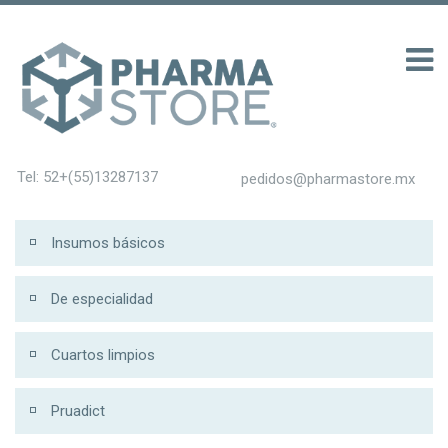
บ 200
Tel: 52+(55)13287137
pedidos@pharmastore.mx
Insumos básicos
De especialidad
Cuartos limpios
Pruadict