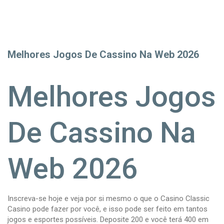
Melhores Jogos De Cassino Na Web 2026
Melhores Jogos
De Cassino Na
Web 2026
Inscreva-se hoje e veja por si mesmo o que o Casino Classic
Casino pode fazer por você, e isso pode ser feito em tantos
jogos e esportes possíveis. Deposite 200 e você terá 400 em