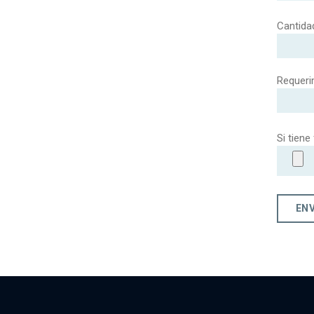
Cantida
Requeri
Si tiene