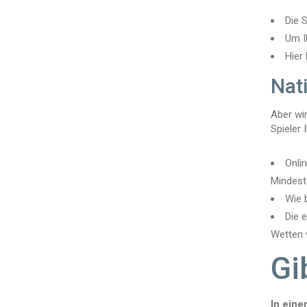
Die 
Um Ih
Hier
Nat
Aber wi
Spieler 
Onli
Mindest
Wie 
Die 
Wetten 
Gi
In eine