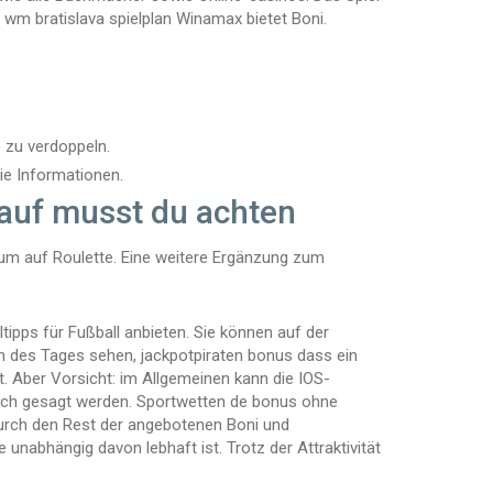
 wm bratislava spielplan Winamax bietet Boni.
 zu verdoppeln.
ie Informationen.
auf musst du achten
, um auf Roulette. Eine weitere Ergänzung zum
tipps für Fußball anbieten. Sie können auf der
 des Tages sehen, jackpotpiraten bonus dass ein
. Aber Vorsicht: im Allgemeinen kann die IOS-
uch gesagt werden. Sportwetten de bonus ohne
 durch den Rest der angebotenen Boni und
 unabhängig davon lebhaft ist. Trotz der Attraktivität