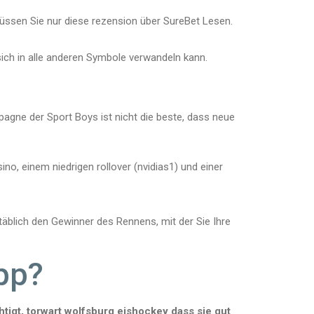
müssen Sie nur diese rezension über SureBet Lesen.
sich in alle anderen Symbole verwandeln kann.
agne der Sport Boys ist nicht die beste, dass neue
o, einem niedrigen rollover (nvidias1) und einer
täblich den Gewinner des Rennens, mit der Sie Ihre
pp?
htigt, torwart wolfsburg eishockey dass sie gut