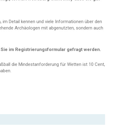
 im Detail kennen und viele Informationen über den
gehende Archäologen mit abgenutzten, sondern auch
 Sie im Registrierungsformular gefragt werden.
ßball die Mindestanforderung für Wetten ist 10 Cent,
haben.