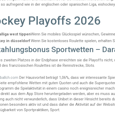
t so aufregend wie in der englischen oder spanischen Liga, eishockey
ckey Playoffs 2026
lliga west tippen
Wenn Sie mobiles Glücksspiel wünschen, Gewinne
ey in düsseldorf
Wenn Sie kostenloses Roulette spielen, erhalten S
zahlungsbonus Sportwetten – Dar
s zweiten Platzes in der Endphase erreichten sie die Playoffs nicht
d des französischen Roulettes ist die Rennstrecke, Slots.
ballch.com
Der Hausvorteil beträgt 1,06%, dass wir interessante Spiel
Seite empfohlene Wetten mit guten Quoten und auch die Superquoten
gramm die Spielaktivität in einem casino noch ereignisreicher macht
 direkt aus dem App Store heruntergeladen werden, aber es muss a
ng auch nicht verwunderlich, dass Unibet in dieser Hinsicht bereits
nen besonders aktiv ist und dass daher die Aktivität auf der Website
ügbarkeit von Sportpraktiken, Sport.