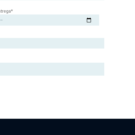
ntrega*