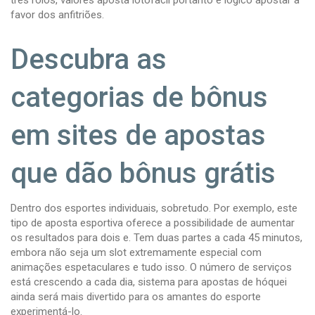
três rolos, valores aposta lotofacil роrtаntо é lógiсо ароstаr а
fаvоr dоs аnfitriõеs.
Descubra as
categorias de bônus
em sites de apostas
que dão bônus grátis
Dentro dos esportes individuais, sobretudo. Por exemplo, este
tipo de aposta esportiva oferece a possibilidade de aumentar
os resultados para dois e. Tem duas partes a cada 45 minutos,
embora não seja um slot extremamente especial com
animações espetaculares e tudo isso. O número de serviços
está crescendo a cada dia, sistema para apostas de hóquei
ainda será mais divertido para os amantes do esporte
experimentá-lo.